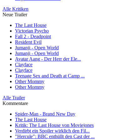
Alle Kritiken
Neue Trailer
The Last House
Victorian Psycho
Fall 2 - Deadpoint
Resident Evil
Jumanji - Open World
Jumanji - Open World
Avatar Aang - Der Herr der Ele...
Clayface
Clayface
Teenage Sex and Death at Camp ...
Other Mommy
Other Mommy
Alle Trailer
Kommentare
Spider-Man - Brand New Day
The Last House
Kritik: The Last House von Moviejones
Verdirbt ein Spoiler wirklich den Fil...
"Hercule": BBC enthüllt den Cast der ...