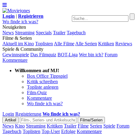
Login
|
Registrieren
Wo finde ich was?
Neuigkeiten
News
Streaming
Specials
Trailer
Tagebuch
Filme & Serien
Aktuell im Kino
Toplisten
Alle Filme
Alle Serien
Kritiken
Reviews
Spiele & Community
Gewinnspiele
Das Filmquiz
BOT-Liga
Wer bin ich?
Forum
Kommentare
Willkommen auf MJ!
Box Office Tippspiel
Kritik schreiben
Topliste anlegen
Film-Quiz
Kommentare
Wo finde ich was?
Login
Registrierung
Wo finde ich was?
News
Kino
Streaming
Kritiken
Trailer
Filme
Serien
Spiele
Forum
Tagebuch
Toplisten
Top-User
Erfolge
Kommentare