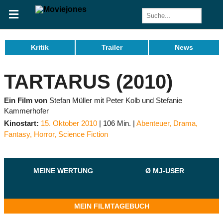
Kritik
Trailer
News
TARTARUS (2010)
Ein Film von
Stefan Müller mit Peter Kolb und Stefanie
Kammerhofer
Kinostart:
15. Oktober 2010
106 Min.
Abenteuer
,
Drama
,
Fantasy
,
Horror
,
Science Fiction
MEINE WERTUNG
Ø MJ-USER
MEIN FILMTAGEBUCH