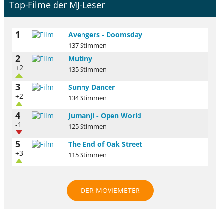
Top-Filme der MJ-Leser
1
Avengers - Doomsday
137 Stimmen
2
Mutiny
+2
135 Stimmen
3
Sunny Dancer
+2
134 Stimmen
4
Jumanji - Open World
-1
125 Stimmen
5
The End of Oak Street
+3
115 Stimmen
DER MOVIEMETER