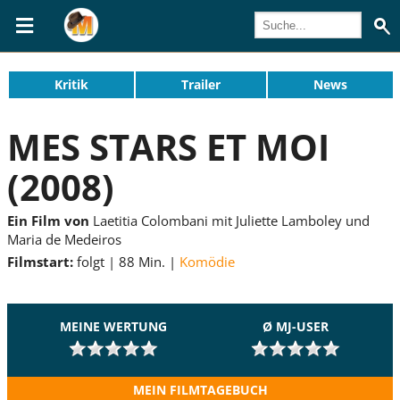
Kritik
Trailer
News
MES STARS ET MOI
(2008)
Ein Film von
Laetitia Colombani mit Juliette Lamboley und
Maria de Medeiros
Filmstart:
folgt
88 Min.
Komödie
MEINE WERTUNG
Ø MJ-USER
MEIN FILMTAGEBUCH