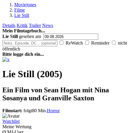
Moviejones
Filme
Lie Still
Details
Kritik
Trailer
News
Mein Filmtagebuch...
Lie Still
gesehen am
ReWatch
Reminder
nicht
öffentlich
Bitte logge dich ein...
Lie Still (2005)
Ein Film von
Sean Hogan mit Nina
Sosanya und Granville Saxton
Filmstart:
folgt
80 Min.
Horror
Watchlist
Meine Wertung
Ø MJ-User