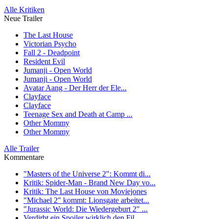
Alle Kritiken
Neue Trailer
The Last House
Victorian Psycho
Fall 2 - Deadpoint
Resident Evil
Jumanji - Open World
Jumanji - Open World
Avatar Aang - Der Herr der Ele...
Clayface
Clayface
Teenage Sex and Death at Camp ...
Other Mommy
Other Mommy
Alle Trailer
Kommentare
"Masters of the Universe 2": Kommt di...
Kritik: Spider-Man - Brand New Day vo...
Kritik: The Last House von Moviejones
"Michael 2" kommt: Lionsgate arbeitet...
"Jurassic World: Die Wiedergeburt 2" ...
Verdirbt ein Spoiler wirklich den Fil...