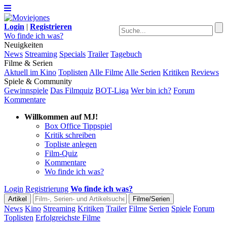
Login
|
Registrieren
Wo finde ich was?
Neuigkeiten
News
Streaming
Specials
Trailer
Tagebuch
Filme & Serien
Aktuell im Kino
Toplisten
Alle Filme
Alle Serien
Kritiken
Reviews
Spiele & Community
Gewinnspiele
Das Filmquiz
BOT-Liga
Wer bin ich?
Forum
Kommentare
Willkommen auf MJ!
Box Office Tippspiel
Kritik schreiben
Topliste anlegen
Film-Quiz
Kommentare
Wo finde ich was?
Login
Registrierung
Wo finde ich was?
News
Kino
Streaming
Kritiken
Trailer
Filme
Serien
Spiele
Forum
Toplisten
Erfolgreichste Filme