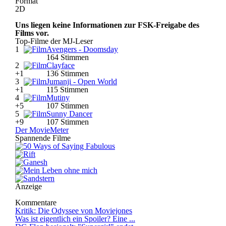
Format
2D
Uns liegen keine Informationen zur FSK-Freigabe des
Films vor.
Top-Filme der MJ-Leser
1
Avengers - Doomsday
164 Stimmen
2
Clayface
+1
136 Stimmen
3
Jumanji - Open World
+1
115 Stimmen
4
Mutiny
+5
107 Stimmen
5
Sunny Dancer
+9
107 Stimmen
Der MovieMeter
Spannende Filme
Anzeige
Kommentare
Kritik: Die Odyssee von Moviejones
Was ist eigentlich ein Spoiler? Eine ...