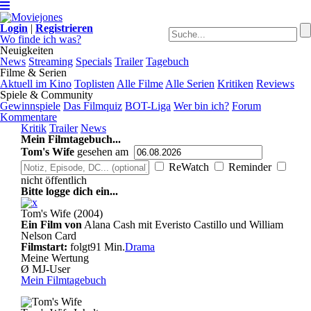
Login
|
Registrieren
Wo finde ich was?
Neuigkeiten
News
Streaming
Specials
Trailer
Tagebuch
Filme & Serien
Aktuell im Kino
Toplisten
Alle Filme
Alle Serien
Kritiken
Reviews
Spiele & Community
Gewinnspiele
Das Filmquiz
BOT-Liga
Wer bin ich?
Forum
Kommentare
Kritik
Trailer
News
Mein Filmtagebuch...
Tom's Wife
gesehen am
ReWatch
Reminder
nicht öffentlich
Bitte logge dich ein...
Tom's Wife (2004)
Ein Film von
Alana Cash mit Everisto Castillo und William
Nelson Card
Filmstart:
folgt
91 Min.
Drama
Meine Wertung
Ø MJ-User
Mein Filmtagebuch