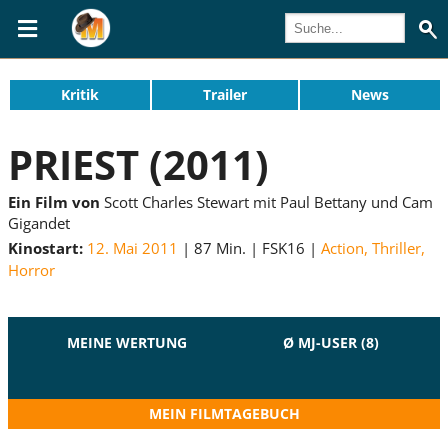
Kritik
Trailer
News
PRIEST (2011)
Ein Film von
Scott Charles Stewart mit Paul Bettany und Cam
Gigandet
Kinostart:
12. Mai 2011
87 Min.
FSK16
Action
,
Thriller
,
Horror
MEINE WERTUNG
Ø MJ-USER (8)
MEIN FILMTAGEBUCH