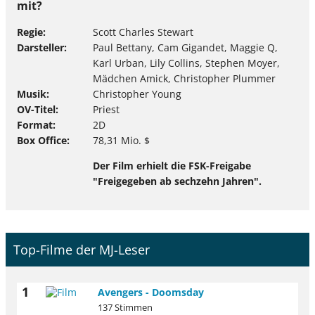
mit?
Regie
Scott Charles Stewart
Darsteller
Paul Bettany, Cam Gigandet, Maggie Q,
Karl Urban, Lily Collins, Stephen Moyer,
Mädchen Amick, Christopher Plummer
Musik
Christopher Young
OV-Titel
Priest
Format
2D
Box Office
78,31 Mio. $
Der Film erhielt die FSK-Freigabe
"Freigegeben ab sechzehn Jahren".
Top-Filme der MJ-Leser
1
Avengers - Doomsday
137 Stimmen