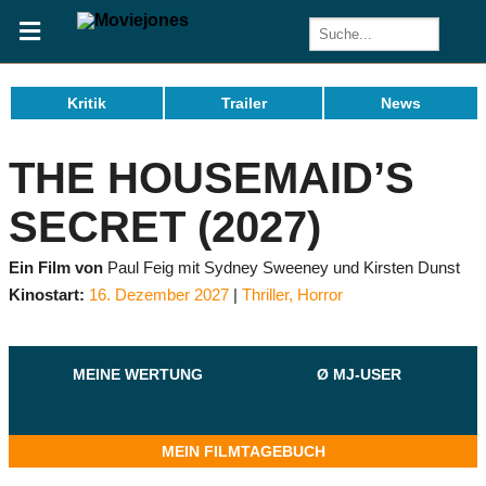
Kritik
Trailer
News
THE HOUSEMAID’S
SECRET (2027)
Ein Film von
Paul Feig mit Sydney Sweeney und Kirsten Dunst
Kinostart:
16. Dezember 2027
Thriller
,
Horror
MEINE WERTUNG
Ø MJ-USER
MEIN FILMTAGEBUCH