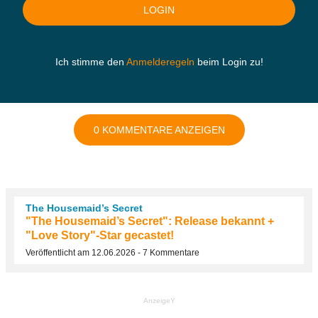
Ich stimme den
Anmelderegeln
beim Login zu!
0 KOMMENTARE ANZEIGEN
The Housemaid’s Secret
"The Housemaid’s Secret": Release bekannt +
"Love Story"-Star gecastet!
Veröffentlicht am 12.06.2026 - 7 Kommentare
AnzeigeY