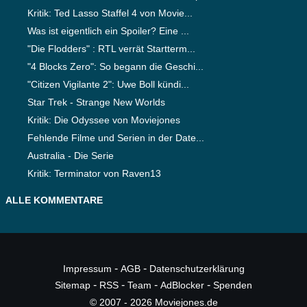
Kritik: Ted Lasso Staffel 4 von Movie...
Was ist eigentlich ein Spoiler? Eine ...
"Die Flodders" : RTL verrät Startterm...
"4 Blocks Zero": So begann die Geschi...
"Citizen Vigilante 2": Uwe Boll kündi...
Star Trek - Strange New Worlds
Kritik: Die Odyssee von Moviejones
Fehlende Filme und Serien in der Date...
Australia - Die Serie
Kritik: Terminator von Raven13
ALLE KOMMENTARE
-
-
Impressum
AGB
Datenschutzerklärung
-
-
-
-
Sitemap
RSS
Team
AdBlocker
Spenden
© 2007 - 2026 Moviejones.de