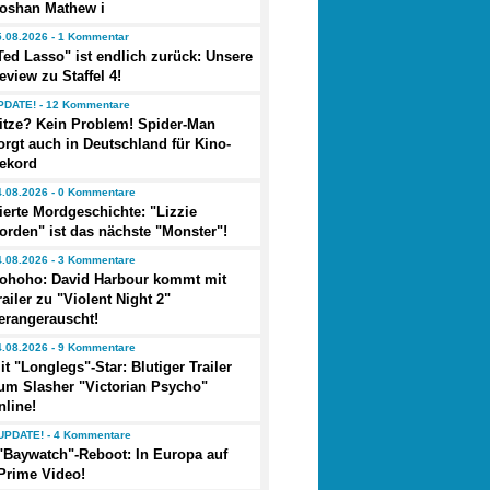
oshan Mathew i
5.08.2026 - 1 Kommentar
Ted Lasso" ist endlich zurück: Unsere
eview zu Staffel 4!
PDATE! - 12 Kommentare
itze? Kein Problem! Spider-Man
orgt auch in Deutschland für Kino-
ekord
4.08.2026 - 0 Kommentare
ierte Mordgeschichte: "Lizzie
orden" ist das nächste "Monster"!
4.08.2026 - 3 Kommentare
ohoho: David Harbour kommt mit
railer zu "Violent Night 2"
erangerauscht!
4.08.2026 - 9 Kommentare
it "Longlegs"-Star: Blutiger Trailer
um Slasher "Victorian Psycho"
nline!
UPDATE! - 4 Kommentare
"Baywatch"-Reboot: In Europa auf
Prime Video!