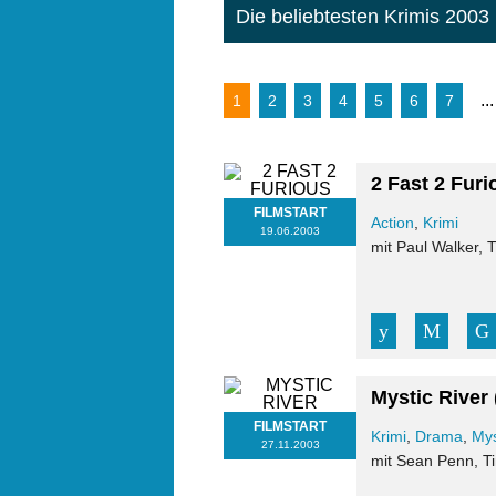
Die beliebtesten Krimis 2003
...
1
2
3
4
5
6
7
2 Fast 2 Furi
FILMSTART
Action
,
Krimi
19.06.2003
mit Paul Walker,
Mystic River
FILMSTART
Krimi
,
Drama
,
Mys
27.11.2003
mit Sean Penn, T