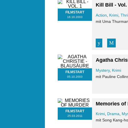
Kill Bill - Vol.
FILMSTART
Action
,
Krimi
,
Thri
16.10.2003
mit Uma Thurman, 
Agatha Chris
Mystery
,
Krimi
FILMSTART
mit Pauline Colli
05.10.2003
Memories of
FILMSTART
Krimi
,
Drama
,
Mys
25.03.2011
mit Song Kang-ho