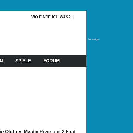
WO FINDE ICH WAS?
Anzeige
EN
SPIELE
FORUM
wie
Oldboy
,
Mystic River
und
2 Fast