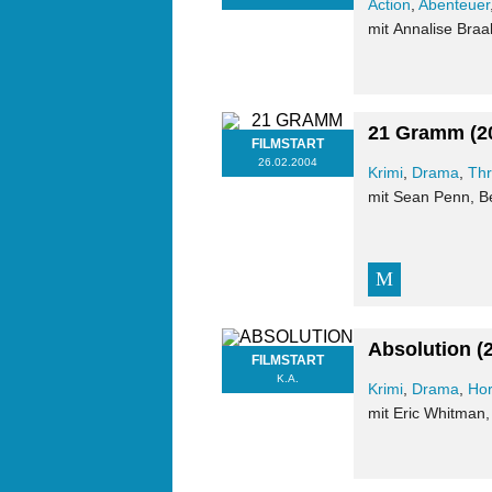
Action
,
Abenteuer
mit Annalise Braa
21 Gramm
(2
FILMSTART
26.02.2004
Krimi
,
Drama
,
Thr
mit Sean Penn, B
Absolution
(
FILMSTART
K.A.
Krimi
,
Drama
,
Hor
mit Eric Whitman,