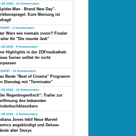
4.08.2026 - 14 Kommentare
Spider-Man - Brand New Day"-
ritikenspiegel: Eure Meinung ist
efragt!
PDATE! - 2 Kommentare
tar Wars wie niemals zuvor? Finaler
railer für "Die neunte Jedi"
4.08.2026 - 0 Kommentare
rei Highlights in der ZDFmediathek:
iese Serien solltet ihr nicht
erpassen
PDATE! - 10 Kommentare
as Beste "Best of Cinema" Programm
m Dienstag mit "Terminator"
3.08.2026 - 16 Kommentare
Der Regenbogenfisch": Trailer zur
erfilmung des bekannten
inderbuchklassikers
3.08.2026 - 2 Kommentare
ndiana Jones lebt! Neue Marvel-
omics angekündigt und Deluxe-
ände alter Storys