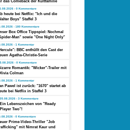
ür das Comeback der Kultfamilie
6.08.2026 - 0 Kommentare
b heute bei Netflix: "Ich und die
alter Boys" Staffel 3
6.08.2026 - 180 Kommentare
nser Box Office Tippspiel: Nochmal
Spider-Man" sowie "One Night Only"
5.08.2026 - 1 Kommentar
Hercule": BBC enthüllt den Cast der
euen Agatha-Christie-Serie
5.08.2026 - 0 Kommentare
izarre Romantik: "Wicker"-Trailer mit
Olivia Colman
5.08.2026 - 1 Kommentar
an Pawel ist zurück: "1670" startet ab
eute bei Netflix in Staffel 3
05.08.2026 - 3 Kommentare
Ein Lebenszeichen von "Ready
Player Two"!
5.08.2026 - 0 Kommentare
euer Prime-Video-Thriller "Job
rafficking" mit Nimrat Kaur und