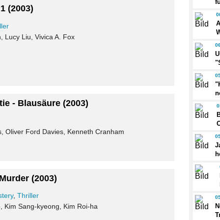
f
 1
(2003)
0
A
ller
W
Lucy Liu, Vivica A. Fox
0
U
"
0
"
n
tie - Blausäure
(2003)
0
B
ns, Oliver Ford Davies, Kenneth Cranham
0
J
h
 Murder
(2003)
tery
,
Thriller
0
N
, Kim Sang-kyeong, Kim Roi-ha
T