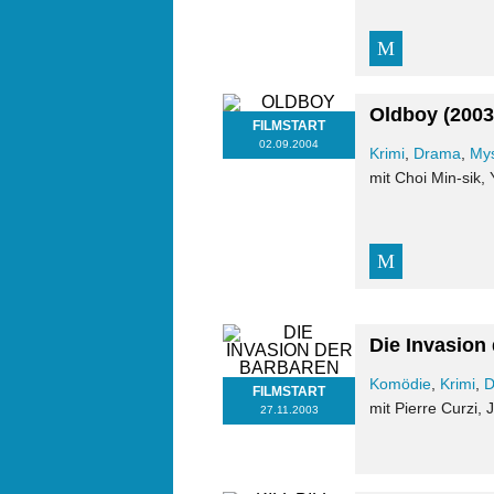
Oldboy
(2003
FILMSTART
02.09.2004
Krimi
,
Drama
,
Mys
mit Choi Min-sik,
Die Invasion
Komödie
,
Krimi
,
D
FILMSTART
mit Pierre Curzi
27.11.2003