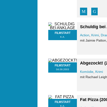
Schuldig bei
FILMSTART
Action
,
Krimi
,
Dra
K.A.
mit Jaimie Patto
Abgezockt!
(
FILMSTART
04.09.2003
Komödie
,
Krimi
mit Rachael Leigh
Fat Pizza
(20
FILMSTART
K.A.