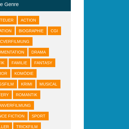
re Genre
NTEUER
ACTION
ATION
BIOGRAPHIE
CGI
ICVERFILMUNG
UMENTATION
DRAMA
IK
FAMILIE
FANTASY
ROR
KOMÖDIE
GSFILM
KRIMI
MUSICAL
TERY
ROMANTIK
ANVERFILMUNG
NCE FICTION
SPORT
LLER
TRICKFILM