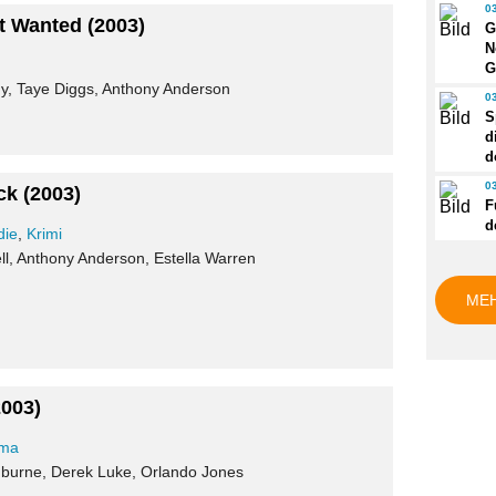
0
t Wanted
(2003)
G
N
G
y, Taye Diggs, Anthony Anderson
0
S
d
d
0
ck
(2003)
F
d
die
,
Krimi
ll, Anthony Anderson, Estella Warren
ME
2003)
ma
hburne, Derek Luke, Orlando Jones