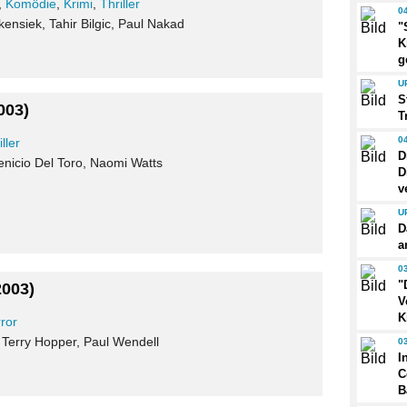
,
Komödie
,
Krimi
,
Thriller
0
kensiek, Tahir Bilgic, Paul Nakad
"
K
g
U
S
003)
T
0
iller
D
enicio Del Toro, Naomi Watts
D
v
U
D
a
0
"
2003)
V
K
ror
 Terry Hopper, Paul Wendell
0
I
C
B