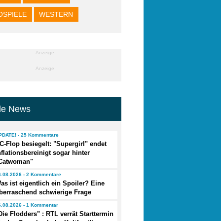
OSPIELE
WESTERN
Anzeige
Anzeige
lle News
PDATE! - 25 Kommentare
C-Flop besiegelt: "Supergirl" endet
nflationsbereinigt sogar hinter
Catwoman"
6.08.2026 - 2 Kommentare
as ist eigentlich ein Spoiler? Eine
berraschend schwierige Frage
6.08.2026 - 1 Kommentar
Die Flodders" : RTL verrät Starttermin