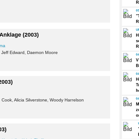
R
0
"
R
U
 Anklage
(2003)
H
s
ma
R
n, Jeff Edward, Daemon Moore
0
V
B
0
H
2003)
T
h
0
 Cook, Alicia Silverstone, Woody Harrelson
M
z
o
03)