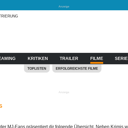
Anzeige
TRIERUNG
EAMING
KRITIKEN
TRAILER
FILME
SERI
TOPLISTEN
ERFOLGREICHSTE FILME
Anzeige
S
 der MJ-Fans präsentiert dir folgende Übersicht.
Neben Krimis 