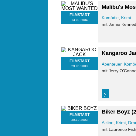
Malibu's Mos
FILMSTART
Komödie
,
Krimi
13.02.2004
mit Jamie Kenned
Kangaroo Ja
FILMSTART
Abenteuer
,
Komö
29.05.2003
mit Jerry O'Conne
Biker Boyz
(
FILMSTART
30.10.2003
Action
,
Krimi
,
Dra
mit Laurence Fis