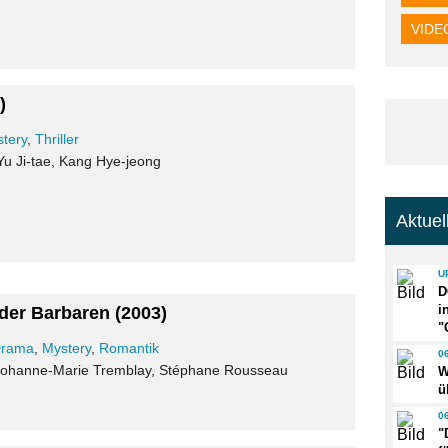
VIDE
)
tery
,
Thriller
 Yu Ji-tae, Kang Hye-jeong
Aktue
U
D
i
 der Barbaren
(2003)
"
rama
,
Mystery
,
Romantik
0
, Johanne-Marie Tremblay, Stéphane Rousseau
W
ü
0
"