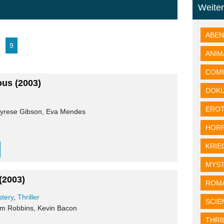
Weite
ABE
9
ANIM
COM
ous
(2003)
DOK
EROT
 Tyrese Gibson, Eva Mendes
HOR
KRIE
MYS
(2003)
ROM
tery
,
Thriller
SCIE
im Robbins, Kevin Bacon
THRI