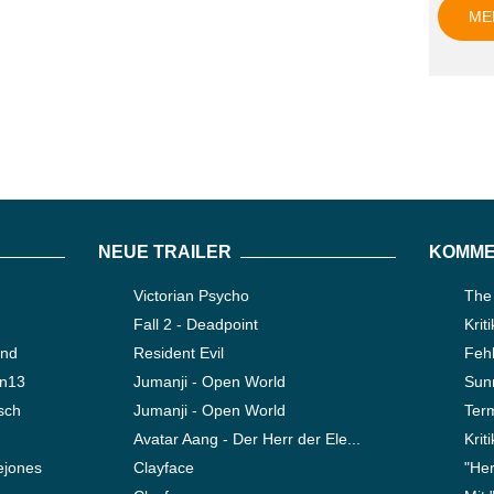
ME
NEUE TRAILER
KOMME
Victorian Psycho
The
Fall 2 - Deadpoint
Krit
ond
Resident Evil
Fehl
en13
Jumanji - Open World
Sun
sch
Jumanji - Open World
Ter
Avatar Aang - Der Herr der Ele...
Krit
ejones
Clayface
"Her