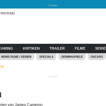
Anzeige
TRIERUNG
EAMING
KRITIKEN
TRAILER
FILME
SERI
NEWS FILME / SERIEN
SPECIALS
GEWINNSPIELE
OSCARS
ON
Anzeige
N
Serien von James Cameron.