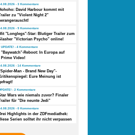
04.08.2026 - 3 Kommentare
Hohoho: David Harbour kommt mit
Trailer zu "Violent Night 2"
herangerauscht!
04.08.2026 - 9 Kommentare
Mit "Longlegs"-Star: Blutiger Trailer zum
Slasher "Victorian Psycho" online!
UPDATE! - 4 Kommentare
"Baywatch"-Reboot: In Europa auf
Prime Video!
04.08.2026 - 14 Kommentare
"Spider-Man - Brand New Day"-
Kritikenspiegel: Eure Meinung ist
gefragt!
UPDATE! - 2 Kommentare
Star Wars wie niemals zuvor? Finaler
Trailer für "Die neunte Jedi"
04.08.2026 - 0 Kommentare
Drei Highlights in der ZDFmediathek:
Diese Serien solltet ihr nicht verpassen