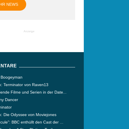
HR NEWS
Anzeige
NTARE
 Boogeyman
ik: Terminator von Raven13
ende Filme und Serien in der Date...
ny Dancer
minator
ik: Die Odyssee von Moviejones
cule": BBC enthüllt den Cast der ...