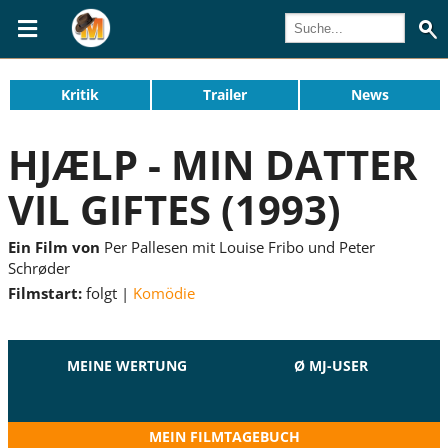
Kritik
Trailer
News
HJÆLP - MIN DATTER
VIL GIFTES (1993)
Ein Film von
Per Pallesen mit Louise Fribo und Peter
Schrøder
Filmstart:
folgt
Komödie
MEINE WERTUNG
Ø MJ-USER
MEIN FILMTAGEBUCH