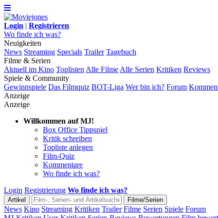
Login
|
Registrieren
Wo finde ich was?
Neuigkeiten
News
Streaming
Specials
Trailer
Tagebuch
Filme & Serien
Aktuell im Kino
Toplisten
Alle Filme
Alle Serien
Kritiken
Reviews
Spiele & Community
Gewinnspiele
Das Filmquiz
BOT-Liga
Wer bin ich?
Forum
Komment
Anzeige
Anzeige
Willkommen auf MJ!
Box Office Tippspiel
Kritik schreiben
Topliste anlegen
Film-Quiz
Kommentare
Wo finde ich was?
Login
Registrierung
Wo finde ich was?
News
Kino
Streaming
Kritiken
Trailer
Filme
Serien
Spiele
Forum
MJ-Kritiken
User-Kritiken
Serien-Reviews
Bewertungen
Film bewer