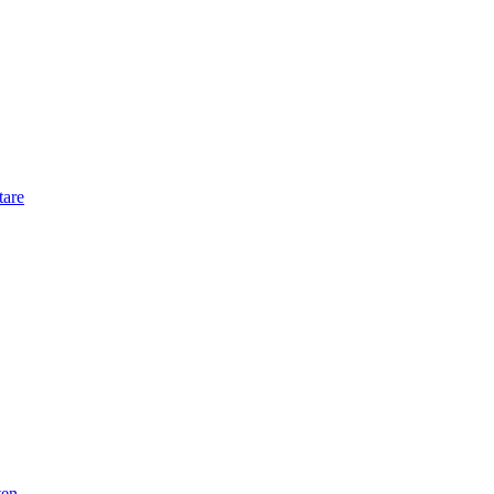
are
ten