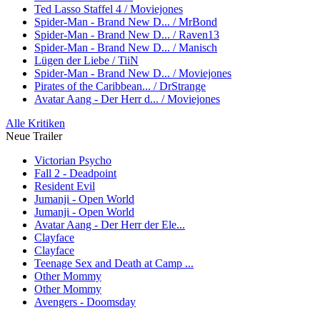
Ted Lasso Staffel 4 / Moviejones
Spider-Man - Brand New D... / MrBond
Spider-Man - Brand New D... / Raven13
Spider-Man - Brand New D... / Manisch
Lügen der Liebe / TiiN
Spider-Man - Brand New D... / Moviejones
Pirates of the Caribbean... / DrStrange
Avatar Aang - Der Herr d... / Moviejones
Alle Kritiken
Neue Trailer
Victorian Psycho
Fall 2 - Deadpoint
Resident Evil
Jumanji - Open World
Jumanji - Open World
Avatar Aang - Der Herr der Ele...
Clayface
Clayface
Teenage Sex and Death at Camp ...
Other Mommy
Other Mommy
Avengers - Doomsday