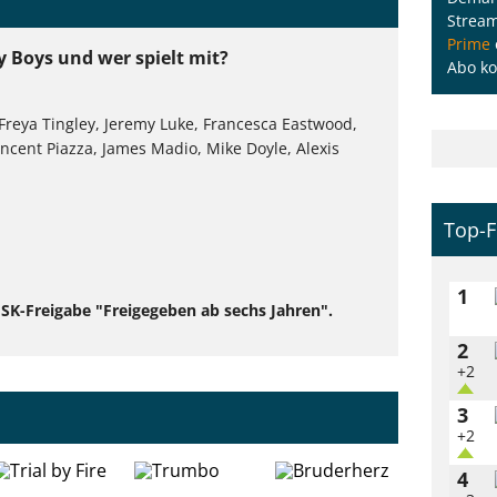
Strea
Prime
ey Boys und wer spielt mit?
Abo ko
Freya Tingley, Jeremy Luke, Francesca Eastwood,
incent Piazza, James Madio, Mike Doyle, Alexis
n
Top-F
1
 FSK-Freigabe "Freigegeben ab sechs Jahren".
2
+2
3
+2
4