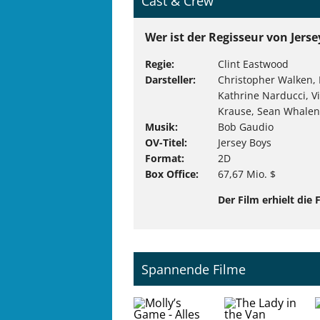
Cast & Crew
Wer ist der Regisseur von Jers
Regie
Clint Eastwood
Darsteller
Christopher Walken, 
Kathrine Narducci, V
Krause, Sean Whale
Musik
Bob Gaudio
OV-Titel
Jersey Boys
Format
2D
Box Office
67,67 Mio. $
Der Film erhielt die
Spannende Filme