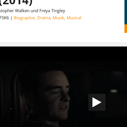
stopher Walken und Freya Tingley
FSK6
Biographie
,
Drama
,
Musik
,
Musical