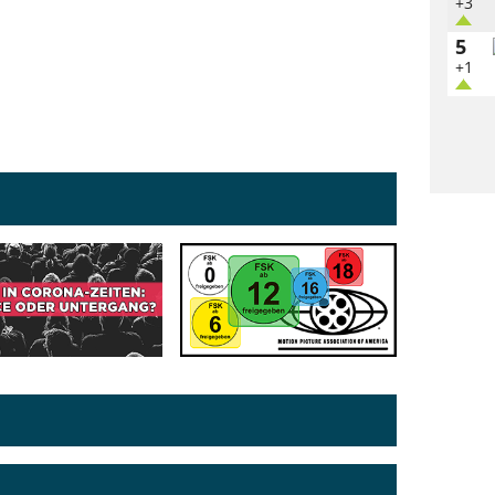
+3
5
+1