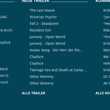
NEUE TRAILER
KOMME
The Last House
Kri
is345
Victorian Psycho
"Jur
Fall 2 - Deadpoint
"Her
ck-Anch-
Resident Evil
Rob
Jumanji - Open World
"Kin
byDick
Jumanji - Open World
Kri
Avatar Aang - Der Herr der Ele...
Mar
Clayface
We 
Clayface
Hoh
rBond
Teenage Sex and Death at Camp ...
Kri
ven13
Other Mommy
DC-F
nisch
Other Mommy
Ab h
ALLE TRAILER
ALLE K