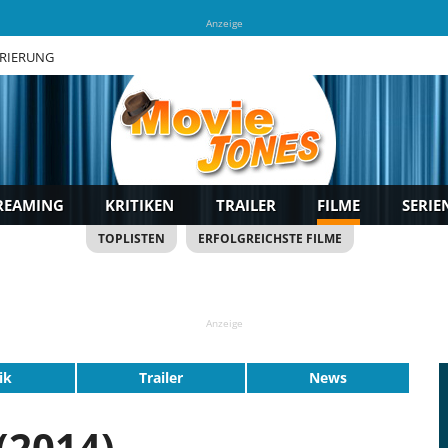
Anzeige
TRIERUNG
REAMING
KRITIKEN
TRAILER
FILME
SERIE
TOPLISTEN
ERFOLGREICHSTE FILME
Anzeige
ik
Trailer
News
(2014)