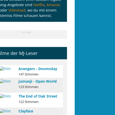
ming-Angebote sind
Netflix
,
Amazon
oder
Videoload
, wo du mit einem
stenlos Filme schauen kannst.
Anzeige
ilme der MJ-Leser
Avengers - Doomsday
147 Stimmen
Jumanji - Open World
123 Stimmen
The End of Oak Street
122 Stimmen
Clayface