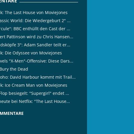
NTARE
tik: The Last House von Moviejones
assic World: Die Wiedergeburt 2" ...
cule": BBC enthüllt den Cast der ...
ert Pattinson wird zu Chris Hansen...
dsköpfe 3": Adam Sandler teilt er...
tik: Die Odyssee von Moviejones
vels "X-Men"-Offensive: Diese Dars...
Bury the Dead
oho: David Harbour kommt mit Trail...
tik: Ice Cream Man von Moviejones
lop besiegelt: "Supergirl" endet ...
eute bei Netflix: "The Last House...
OMMENTARE