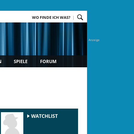
WO FINDE ICH WAS?
Anzeige
N
SPIELE
FORUM
WATCHLIST