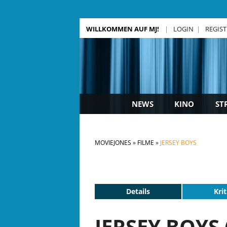
WILLKOMMEN AUF MJ!
LOGIN
REGIS
NEWS
KINO
ST
MOVIEJONES
FILME
JERSEY BOYS
Details
Krit
JERSEY BOYS 