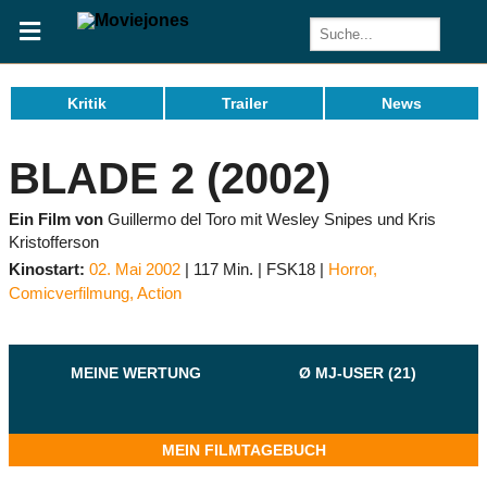
Kritik
Trailer
News
BLADE 2 (2002)
Ein Film von
Guillermo del Toro mit Wesley Snipes und Kris
Kristofferson
Kinostart:
02. Mai 2002
117 Min.
FSK18
Horror
,
Comicverfilmung
,
Action
MEINE WERTUNG
Ø MJ-USER (21)
MEIN FILMTAGEBUCH