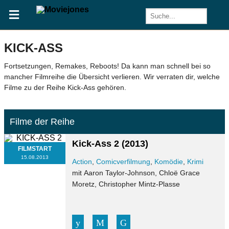
KICK-ASS
Fortsetzungen, Remakes, Reboots! Da kann man schnell bei so
mancher Filmreihe die Übersicht verlieren. Wir verraten dir, welche
Filme zu der Reihe Kick-Ass gehören.
Filme der Reihe
Kick-Ass 2
(2013)
FILMSTART
15.08.2013
Action
,
Comicverfilmung
,
Komödie
,
Krimi
mit Aaron Taylor-Johnson, Chloë Grace
Moretz, Christopher Mintz-Plasse