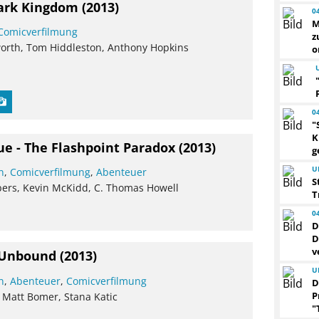
Dark Kingdom
(2013)
0
M
Comicverfilmung
z
orth, Tom Hiddleston, Anthony Hopkins
o
0
"
K
ue - The Flashpoint Paradox
(2013)
g
U
n
,
Comicverfilmung
,
Abenteuer
S
bers, Kevin McKidd, C. Thomas Howell
T
0
D
D
v
 Unbound
(2013)
U
n
,
Abenteuer
,
Comicverfilmung
D
P
 Matt Bomer, Stana Katic
"