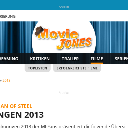
Anzeige
TRIERUNG
REAMING
KRITIKEN
TRAILER
FILME
SERIE
TOPLISTEN
ERFOLGREICHSTE FILME
2013
Anzeige
AN OF STEEL
NGEN 2013
filmungen 2013 der MJ-Fans präsentiert dir folgende Übersic