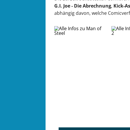
G.I. Joe - Die Abrechnung
,
Kick-As
abhängig davon, welche Comicver