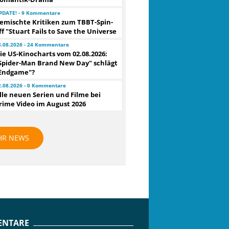
PDATE! - 9 Kommentare
emischte Kritiken zum TBBT-Spin-
ff "Stuart Fails to Save the Universe
3.08.2026 - 24 Kommentare
ie US-Kinocharts vom 02.08.2026:
Spider-Man Brand New Day" schlägt
Endgame"?
2.08.2026 - 0 Kommentare
lle neuen Serien und Filme bei
rime Video im August 2026
HR NEWS
NTARE