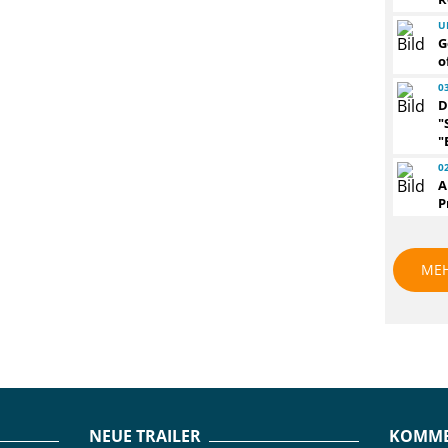
U
G
o
0
D
"
"
0
A
P
ME
NEUE TRAILER
KOMME