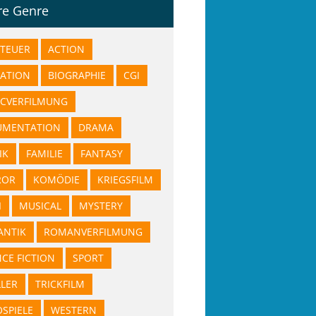
re Genre
TEUER
ACTION
ATION
BIOGRAPHIE
CGI
CVERFILMUNG
UMENTATION
DRAMA
IK
FAMILIE
FANTASY
ROR
KOMÖDIE
KRIEGSFILM
I
MUSICAL
MYSTERY
NTIK
ROMANVERFILMUNG
NCE FICTION
SPORT
LLER
TRICKFILM
OSPIELE
WESTERN