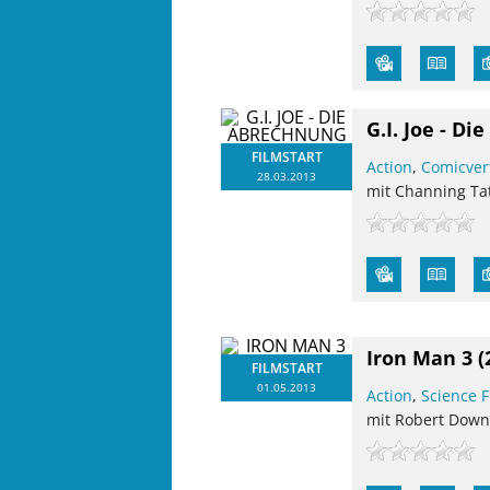
G.I. Joe - D
FILMSTART
Action
,
Comicver
28.03.2013
mit Channing Tat
Iron Man 3
(
FILMSTART
01.05.2013
Action
,
Science F
mit Robert Downe