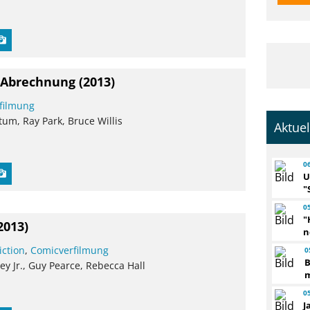
ie Abrechnung
(2013)
filmung
um, Ray Park, Bruce Willis
Aktue
0
U
"
0
"
2013)
n
iction
,
Comicverfilmung
0
B
y Jr., Guy Pearce, Rebecca Hall
m
0
J