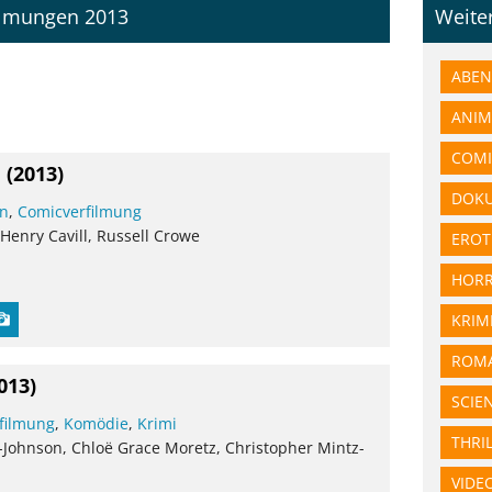
ilmungen 2013
Weite
ABEN
ANIM
COMI
l
(2013)
DOK
on
,
Comicverfilmung
enry Cavill, Russell Crowe
EROT
HOR
KRIM
ROMA
013)
SCIE
filmung
,
Komödie
,
Krimi
THRI
-Johnson, Chloë Grace Moretz, Christopher Mintz-
VIDE