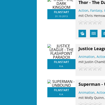
Thor - The 
Action
,
Fantasy
,
FILMSTART
mit Chris Hemsw
31.10.2013
Justice Leag
Animation
,
Actio
mit Justin Cham
FILMSTART
K.A.
Superman -
FILMSTART
Animation
,
Actio
K.A.
mit Molly Quinn,