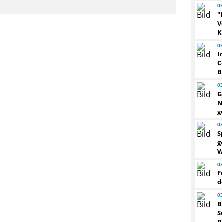
0
"
V
K
0
I
C
B
0
G
N
g
0
S
g
W
0
F
d
0
B
S
R