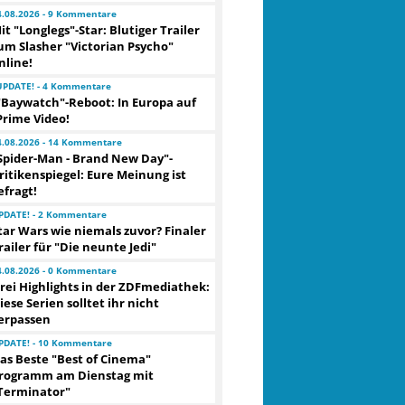
4.08.2026 - 9 Kommentare
it "Longlegs"-Star: Blutiger Trailer
um Slasher "Victorian Psycho"
nline!
UPDATE! - 4 Kommentare
"Baywatch"-Reboot: In Europa auf
Prime Video!
4.08.2026 - 14 Kommentare
Spider-Man - Brand New Day"-
ritikenspiegel: Eure Meinung ist
efragt!
PDATE! - 2 Kommentare
tar Wars wie niemals zuvor? Finaler
railer für "Die neunte Jedi"
4.08.2026 - 0 Kommentare
rei Highlights in der ZDFmediathek:
iese Serien solltet ihr nicht
erpassen
PDATE! - 10 Kommentare
as Beste "Best of Cinema"
rogramm am Dienstag mit
Terminator"