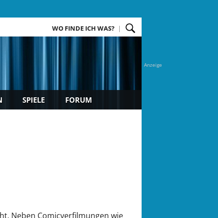
WO FINDE ICH WAS?
Anzeige
N
SPIELE
FORUM
ht.
Neben Comicverfilmungen wie