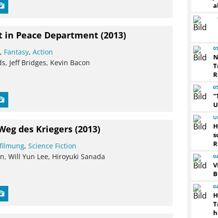
a
est in Peace Department
(2013)
0
g
,
Fantasy
,
Action
N
s, Jeff Bridges, Kevin Bacon
T
R
0
"
U
U
H
Weg des Kriegers
(2013)
s
R
filmung
,
Science Fiction
, Will Yun Lee, Hiroyuki Sanada
0
V
B
0
H
T
h