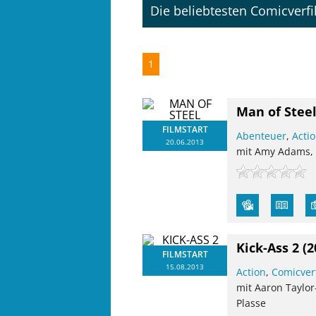
Die beliebtesten Comicverf
1
Man of Stee
FILMSTART
Abenteuer
,
Acti
20.06.2013
mit Amy Adams, H
Kick-Ass 2
(2
FILMSTART
15.08.2013
Action
,
Comicver
mit Aaron Taylor
Plasse