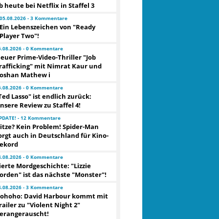
b heute bei Netflix in Staffel 3
05.08.2026 - 3 Kommentare
Ein Lebenszeichen von "Ready
Player Two"!
5.08.2026 - 0 Kommentare
euer Prime-Video-Thriller "Job
rafficking" mit Nimrat Kaur und
oshan Mathew i
5.08.2026 - 0 Kommentare
Ted Lasso" ist endlich zurück:
nsere Review zu Staffel 4!
PDATE! - 12 Kommentare
itze? Kein Problem! Spider-Man
orgt auch in Deutschland für Kino-
ekord
4.08.2026 - 0 Kommentare
ierte Mordgeschichte: "Lizzie
orden" ist das nächste "Monster"!
4.08.2026 - 3 Kommentare
ohoho: David Harbour kommt mit
railer zu "Violent Night 2"
erangerauscht!