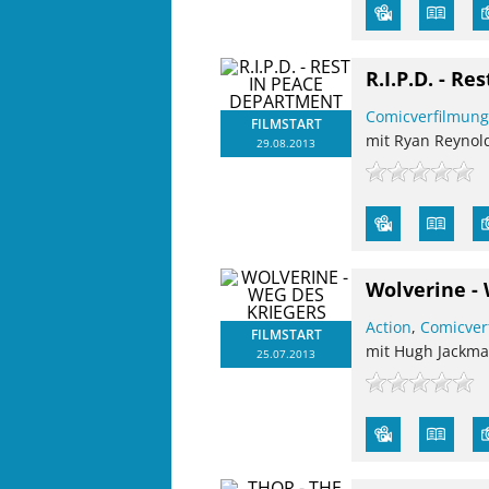
R.I.P.D. - R
Comicverfilmun
FILMSTART
mit Ryan Reynold
29.08.2013
Wolverine - 
Action
,
Comicver
FILMSTART
mit Hugh Jackman
25.07.2013