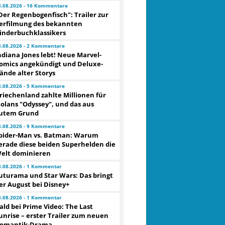
3.08.2026 - 16 Kommentare
Der Regenbogenfisch": Trailer zur
erfilmung des bekannten
inderbuchklassikers
3.08.2026 - 2 Kommentare
ndiana Jones lebt! Neue Marvel-
omics angekündigt und Deluxe-
ände alter Storys
3.08.2026 - 5 Kommentare
riechenland zahlte Millionen für
olans "Odyssey", und das aus
utem Grund
3.08.2026 - 9 Kommentare
pider-Man vs. Batman: Warum
erade diese beiden Superhelden die
elt dominieren
3.08.2026 - 1 Kommentar
uturama und Star Wars: Das bringt
er August bei Disney+
3.08.2026 - 1 Kommentar
ald bei Prime Video: The Last
unrise – erster Trailer zum neuen
omantik-Drama