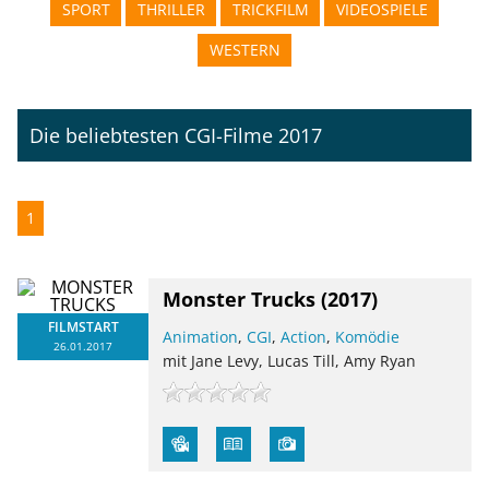
SPORT
THRILLER
TRICKFILM
VIDEOSPIELE
WESTERN
Die beliebtesten CGI-Filme 2017
1
Monster Trucks
(2017)
FILMSTART
Animation
,
CGI
,
Action
,
Komödie
26.01.2017
mit Jane Levy, Lucas Till, Amy Ryan