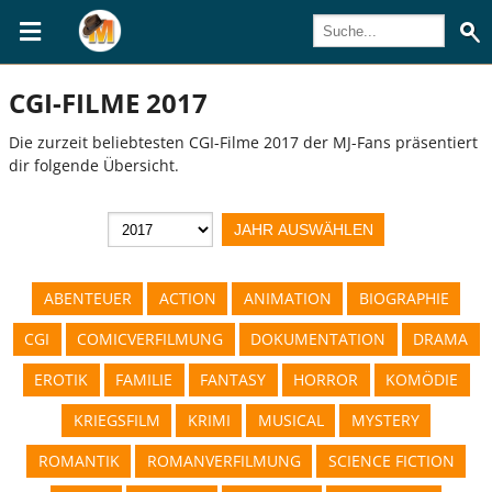
CGI-FILME 2017
Die zurzeit beliebtesten CGI-Filme 2017 der MJ-Fans präsentiert
dir folgende Übersicht.
ABENTEUER
ACTION
ANIMATION
BIOGRAPHIE
CGI
COMICVERFILMUNG
DOKUMENTATION
DRAMA
EROTIK
FAMILIE
FANTASY
HORROR
KOMÖDIE
KRIEGSFILM
KRIMI
MUSICAL
MYSTERY
ROMANTIK
ROMANVERFILMUNG
SCIENCE FICTION