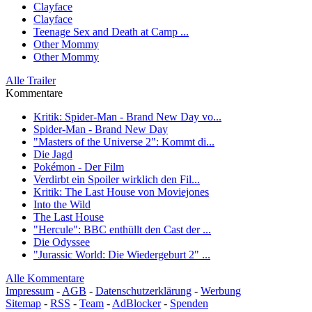
Clayface
Clayface
Teenage Sex and Death at Camp ...
Other Mommy
Other Mommy
Alle Trailer
Kommentare
Kritik: Spider-Man - Brand New Day vo...
Spider-Man - Brand New Day
"Masters of the Universe 2": Kommt di...
Die Jagd
Pokémon - Der Film
Verdirbt ein Spoiler wirklich den Fil...
Kritik: The Last House von Moviejones
Into the Wild
The Last House
"Hercule": BBC enthüllt den Cast der ...
Die Odyssee
"Jurassic World: Die Wiedergeburt 2" ...
Alle Kommentare
Impressum
-
AGB
-
Datenschutzerklärung
-
Werbung
Sitemap
-
RSS
-
Team
-
AdBlocker
-
Spenden