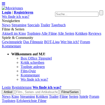
Login
|
Registrieren
Wo finde ich was?
Neuigkeiten
News
Streaming
Specials
Trailer
Tagebuch
Filme & Serien
Aktuell im Kino
Toplisten
Alle Filme
Alle Serien
Kritiken
Reviews
Spiele & Community
Gewinnspiele
Das Filmquiz
BOT-Liga
Wer bin ich?
Forum
Kommentare
Willkommen auf MJ!
Box Office Tippspiel
Kritik schreiben
Topliste anlegen
Film-Quiz
Kommentare
Wo finde ich was?
Login
Registrierung
Wo finde ich was?
News
Kino
Streaming
Kritiken
Trailer
Filme
Serien
Spiele
Forum
Toplisten
Erfolgreichste Filme