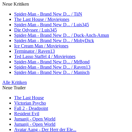
Neue Kritiken
Spider-Man - Brand New D... / TiiN
The Last House / Moviejones
Spider-Man - Brand New D... / Luis345
Die Odyssee / Luis345
Spider-Man - Brand New D... / Duck-Anch-Amun
Spider-Man - Brand New D... / MobyDick
Ice Cream Man / Moviejones
Terminator / Raven13
Ted Lasso Staffel 4 / Moviejones
Spider-Man - Brand New D... / MrBond
Spider-Man - Brand New D... / Raven13
Spider-Man - Brand New D... / Manisch
Alle Kritiken
Neue Trailer
The Last House
Victorian Psycho
Fall 2 - Deadpoint
Resident Evil
Jumanji - Open World
Jumanji - Open World
Avatar Aang - Der Herr der Ele...