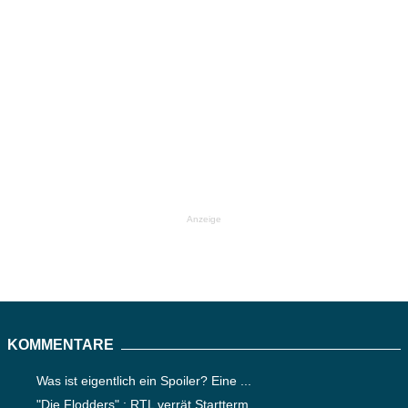
Anzeige
KOMMENTARE
Was ist eigentlich ein Spoiler? Eine ...
"Die Flodders" : RTL verrät Startterm...