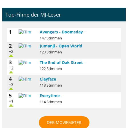
Top-Filme der MJ-Leser
1
Avengers - Doomsday
147 Stimmen
2
Jumanji - Open World
+2
123 Stimmen
3
The End of Oak Street
+2
122 Stimmen
4
Clayface
+3
118 Stimmen
5
Everytime
+1
114 Stimmen
DER MOVIEMETER