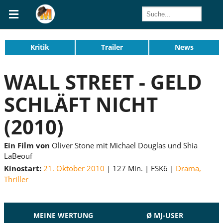
Kritik
Trailer
News
WALL STREET - GELD
SCHLÄFT NICHT
(2010)
Ein Film von
Oliver Stone mit Michael Douglas und Shia
LaBeouf
Kinostart:
21. Oktober 2010
127 Min.
FSK6
Drama
,
Thriller
MEINE WERTUNG
Ø MJ-USER