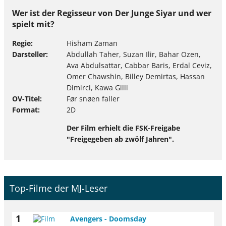
Wer ist der Regisseur von Der Junge Siyar und wer
spielt mit?
Regie
Hisham Zaman
Darsteller
Abdullah Taher, Suzan Ilir, Bahar Ozen,
Ava Abdulsattar, Cabbar Baris, Erdal Ceviz,
Omer Chawshin, Billey Demirtas, Hassan
Dimirci, Kawa Gilli
OV-Titel
Før snøen faller
Format
2D
Der Film erhielt die FSK-Freigabe
"Freigegeben ab zwölf Jahren".
Top-Filme der MJ-Leser
1
Avengers - Doomsday