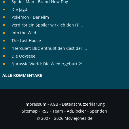
Spider-Man - Brand New Day
Die Jagd
Pokémon - Der Film
Verdirbt ein Spoiler wirklich den Fil...
Into the Wild
The Last House
"Hercule": BBC enthüllt den Cast der ...
Die Odyssee
"Jurassic World: Die Wiedergeburt 2" ...
ALLE KOMMENTARE
-
-
Impressum
AGB
Datenschutzerklärung
-
-
-
-
Sitemap
RSS
Team
AdBlocker
Spenden
© 2007 - 2026 Moviejones.de