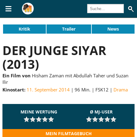
Kritik
Trailer
News
DER JUNGE SIYAR
(2013)
Ein Film von
Hisham Zaman mit Abdullah Taher und Suzan
Ilir
Kinostart:
11. September 2014
96 Min.
FSK12
Drama
MEINE WERTUNG
Ø MJ-USER
MEIN FILMTAGEBUCH