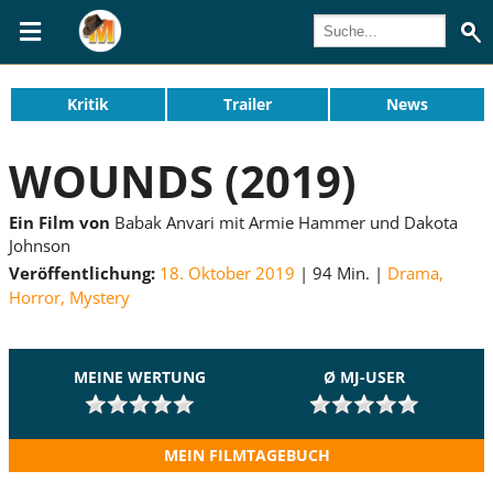
Kritik
Trailer
News
WOUNDS (2019)
Ein Film von
Babak Anvari mit Armie Hammer und Dakota
Johnson
Veröffentlichung:
18. Oktober 2019
94 Min.
Drama
,
Horror
,
Mystery
MEINE WERTUNG
Ø MJ-USER
MEIN FILMTAGEBUCH