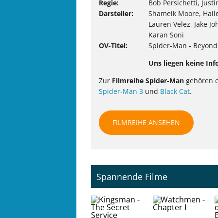
Regie
Bob Persichetti, Jus
Darsteller
Shameik Moore, Haile
Lauren Velez, Jake J
Karan Soni
OV-Titel
Spider-Man - Beyond
Uns liegen keine Inf
Zur
Filmreihe Spider-Man
gehören e
Spider-Man 3
und
Black Cat
.
FILMREIHE ANSEHEN
Spannende Filme