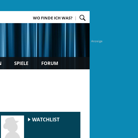
WO FINDE ICH WAS?
Anzeige
N
SPIELE
FORUM
WATCHLIST