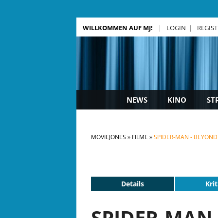
WILLKOMMEN AUF MJ!
LOGIN
REGIS
NEWS
KINO
ST
MOVIEJONES
FILME
SPIDER-MAN - BEYOND
Details
Krit
SPIDER-MAN 