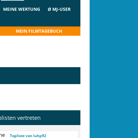
MEINE WERTUNG
Ø MJ-USER
MEIN FILMTAGEBUCH
plisten vertreten
Topliste von luhp92