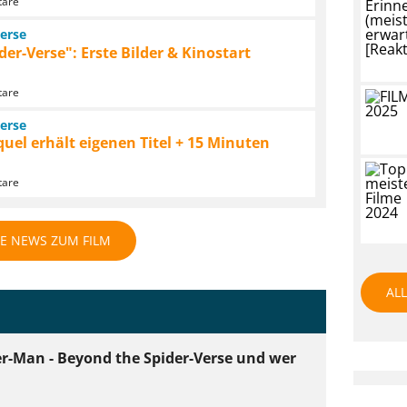
tare
erse
er-Verse": Erste Bilder & Kinostart
tare
erse
quel erhält eigenen Titel + 15 Minuten
tare
LE NEWS ZUM FILM
AL
er-Man - Beyond the Spider-Verse und wer