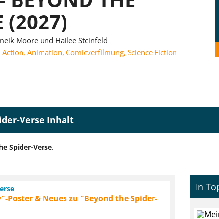
 (2027)
meik Moore und Hailee Steinfeld
,
Action
,
Animation
,
Comicverfilmung
,
Science Fiction
ider-Verse Inhalt
he Spider-Verse
.
In To
erse
"-Poster & Neues zu "Beyond the Spider-