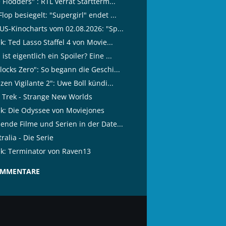
 Flodders" : RTL verrät Startterm...
lop besiegelt: "Supergirl" endet ...
 US-Kinocharts vom 02.08.2026: "Sp...
ik: Ted Lasso Staffel 4 von Movie...
ist eigentlich ein Spoiler? Eine ...
locks Zero": So begann die Geschi...
izen Vigilante 2": Uwe Boll kündi...
r Trek - Strange New Worlds
tik: Die Odyssee von Moviejones
lende Filme und Serien in der Date...
ralia - Die Serie
tik: Terminator von Raven13
OMMENTARE