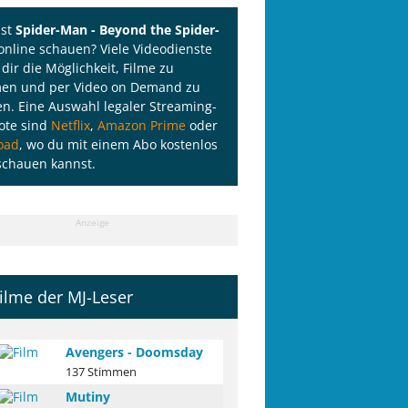
lst
Spider-Man - Beyond the Spider-
online schauen? Viele Videodienste
 dir die Möglichkeit, Filme zu
men und per Video on Demand zu
n. Eine Auswahl legaler Streaming-
ote sind
Netflix
,
Amazon Prime
oder
oad
, wo du mit einem Abo kostenlos
schauen kannst.
Anzeige
ilme der MJ-Leser
Avengers - Doomsday
137 Stimmen
Mutiny