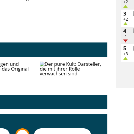
+2
3
+2
4
-1
5
+3