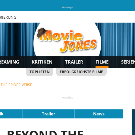
Anzeige
TRIERUNG
REAMING
KRITIKEN
TRAILER
FILME
SERIE
TOPLISTEN
ERFOLGREICHSTE FILME
 THE SPIDER-VERSE
Anzeige
ik
Trailer
News
- BEYOND THE