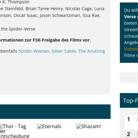
tin K. Thompson
e Steinfeld, Brian Tyree Henry, Nicolas Cage, Luna
Du wil
ohnson, Oscar Isaac, Jason Schwartzman, Issa Rae,
Verse
bieten
 the Spider-Verse
strea
schaue
ormationen zur FSK-Freigabe des Films vor.
Angeb
Videol
benfalls
Spider-Woman
,
Silver Sable
,
The Amazing
Filme 
Top-F
1
2