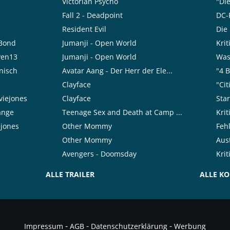
Victorian Psycho
"Die
Fall 2 - Deadpoint
DC-F
Resident Evil
Die
rBond
Jumanji - Open World
Krit
ven13
Jumanji - Open World
Was 
nisch
Avatar Aang - Der Herr der Ele...
"4 B
Clayface
"Cit
viejones
Clayface
Sta
range
Teenage Sex and Death at Camp ...
Kri
ejones
Other Mommy
Feh
Other Mommy
Aust
Avengers - Doomsday
Kri
ALLE TRAILER
ALLE K
-
-
-
Impressum
AGB
Datenschutzerklärung
Werbung