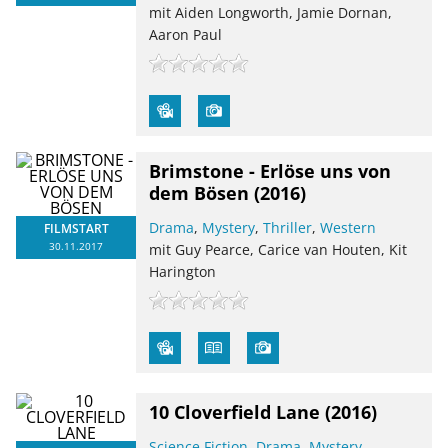
mit Aiden Longworth, Jamie Dornan,
Aaron Paul
Brimstone - Erlöse uns von
dem Bösen
(2016)
Drama
,
Mystery
,
Thriller
,
Western
FILMSTART
30.11.2017
mit Guy Pearce, Carice van Houten, Kit
Harington
10 Cloverfield Lane
(2016)
Science Fiction
,
Drama
,
Mystery