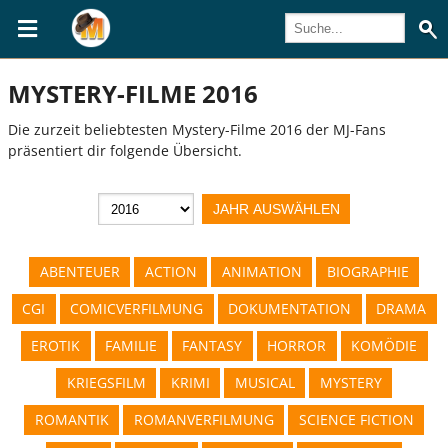
MYSTERY-FILME 2016
Die zurzeit beliebtesten Mystery-Filme 2016 der MJ-Fans
präsentiert dir folgende Übersicht.
ABENTEUER
ACTION
ANIMATION
BIOGRAPHIE
CGI
COMICVERFILMUNG
DOKUMENTATION
DRAMA
EROTIK
FAMILIE
FANTASY
HORROR
KOMÖDIE
KRIEGSFILM
KRIMI
MUSICAL
MYSTERY
ROMANTIK
ROMANVERFILMUNG
SCIENCE FICTION