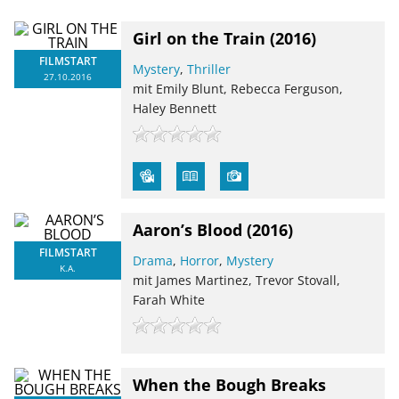
Girl on the Train
(2016)
FILMSTART
Mystery
,
Thriller
27.10.2016
mit Emily Blunt, Rebecca Ferguson,
Haley Bennett
Aaron’s Blood
(2016)
FILMSTART
Drama
,
Horror
,
Mystery
K.A.
mit James Martinez, Trevor Stovall,
Farah White
When the Bough Breaks