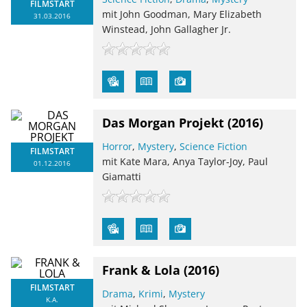
FILMSTART
mit John Goodman, Mary Elizabeth
31.03.2016
Winstead, John Gallagher Jr.
Das Morgan Projekt
(2016)
Horror
,
Mystery
,
Science Fiction
FILMSTART
mit Kate Mara, Anya Taylor-Joy, Paul
01.12.2016
Giamatti
Frank & Lola
(2016)
FILMSTART
Drama
,
Krimi
,
Mystery
K.A.