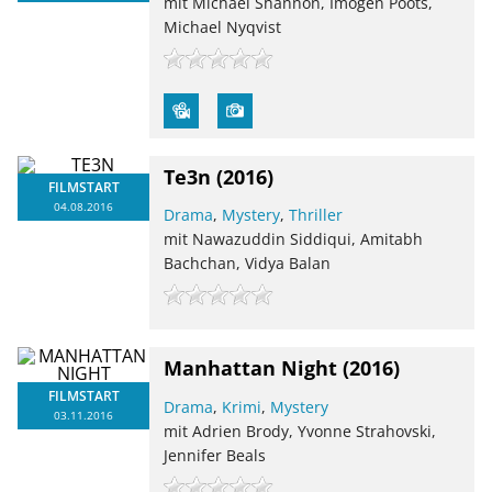
mit Michael Shannon, Imogen Poots,
Michael Nyqvist
Te3n
(2016)
FILMSTART
04.08.2016
Drama
,
Mystery
,
Thriller
mit Nawazuddin Siddiqui, Amitabh
Bachchan, Vidya Balan
Manhattan Night
(2016)
FILMSTART
Drama
,
Krimi
,
Mystery
03.11.2016
mit Adrien Brody, Yvonne Strahovski,
Jennifer Beals