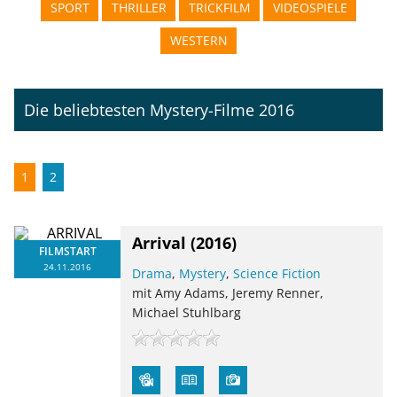
SPORT
THRILLER
TRICKFILM
VIDEOSPIELE
WESTERN
Die beliebtesten Mystery-Filme 2016
1
2
Arrival
(2016)
FILMSTART
24.11.2016
Drama
,
Mystery
,
Science Fiction
mit Amy Adams, Jeremy Renner,
Michael Stuhlbarg