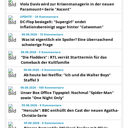
Viola Davis wird zur Krisenmanagerin in der neuen
Paramount+-Serie "Ascent"
UPDATE! - 34 Kommentare
DC-Flop besiegelt: "Supergirl" endet
inflationsbereinigt sogar hinter "Catwoman"
06.08.2026 - 10 Kommentare
Was ist eigentlich ein Spoiler? Eine überraschend
schwierige Frage
06.08.2026 - 5 Kommentare
"Die Flodders" : RTL verrät Starttermin für das
Comeback der Kultfamilie
06.08.2026 - 0 Kommentare
Ab heute bei Netflix: "Ich und die Walter Boys"
Staffel 3
06.08.2026 - 180 Kommentare
Unser Box Office Tippspiel: Nochmal "Spider-Man"
sowie "One Night Only"
05.08.2026 - 8 Kommentare
"Hercule": BBC enthüllt den Cast der neuen Agatha-
Christie-Serie
05.08.2026 - 0 Kommentare
Bizarre Romantik: "Wicker"-Trailer mit Olivia