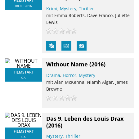
FILMSTART
08.09.2016
Krimi
,
Mystery
,
Thriller
mit Emma Roberts, Dave Franco, Juliette
Lewis
Without Name
(2016)
FILMSTART
Drama
,
Horror
,
Mystery
K.A.
mit Alan McKenna, Niamh Algar, James
Browne
Das 9. Leben des Louis Drax
(2016)
FILMSTART
Mystery
,
Thriller
K.A.