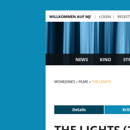
WILLKOMMEN AUF MJ!
LOGIN
REGIS
NEWS
KINO
ST
MOVIEJONES
FILME
THE LIGHTS
Details
Krit
THE LIGHTS (