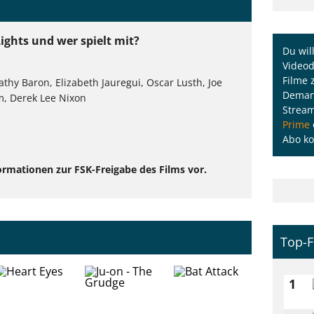
Lights und wer spielt mit?
Du wil
Videod
Filme 
thy Baron, Elizabeth Jauregui, Oscar Lusth, Joe
Demand
m, Derek Lee Nixon
Strea
Prime
Abo ko
ormationen zur FSK-Freigabe des Films vor.
Top-F
1