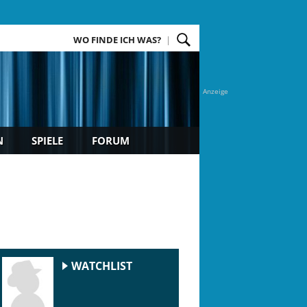
WO FINDE ICH WAS?
Anzeige
N
SPIELE
FORUM
WATCHLIST