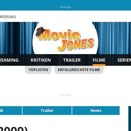
Anzeige
TRIERUNG
REAMING
KRITIKEN
TRAILER
FILME
SERIE
TOPLISTEN
ERFOLGREICHSTE FILME
Anzeige
ik
Trailer
News
2009)