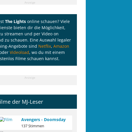
Anzeige
lst
The Lights
online schauen? Viele
ienste bieten dir die Möglichkeit,
zu streamen und per Video on
 zu schauen. Eine Auswahl legaler
ming-Angebote sind
Netflix
,
Amazon
oder
Videoload
, wo du mit einem
stenlos Filme schauen kannst.
Anzeige
ilme der MJ-Leser
Avengers - Doomsday
137 Stimmen