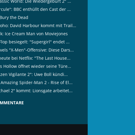
assic World: Die Wiedergeburt 2" ...
cule": BBC enthüllt den Cast der ...
Bury the Dead
oho: David Harbour kommt mit Trail...
tik: Ice Cream Man von Moviejones
lop besiegelt: "Supergirl" endet ...
vels "X-Men"-Offensive: Diese Dars...
eute bei Netflix: "The Last House...
s Hollow öffnet wieder seine Türe...
izen Vigilante 2": Uwe Boll kündi...
Amazing Spider-Man 2 - Rise of El...
hael 2" kommt: Lionsgate arbeitet...
OMMENTARE