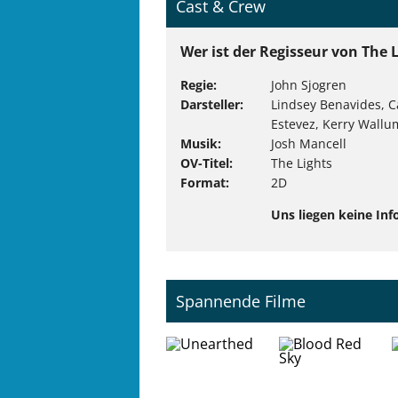
Cast & Crew
Wer ist der Regisseur von The 
Regie
John Sjogren
Darsteller
Lindsey Benavides, Ca
Estevez, Kerry Wallu
Musik
Josh Mancell
OV-Titel
The Lights
Format
2D
Uns liegen keine Inf
Spannende Filme