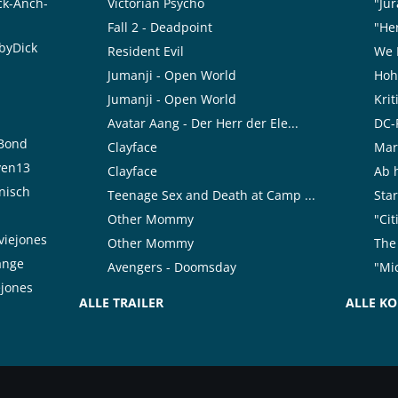
ck-Anch-
Victorian Psycho
"Jur
Fall 2 - Deadpoint
"Her
byDick
Resident Evil
We 
Jumanji - Open World
Hoh
Jumanji - Open World
Kri
Avatar Aang - Der Herr der Ele...
DC-F
rBond
Clayface
Mar
ven13
Clayface
Ab h
nisch
Teenage Sex and Death at Camp ...
Star
Other Mommy
"Cit
viejones
Other Mommy
The 
range
Avengers - Doomsday
"Mic
ejones
ALLE TRAILER
ALLE K