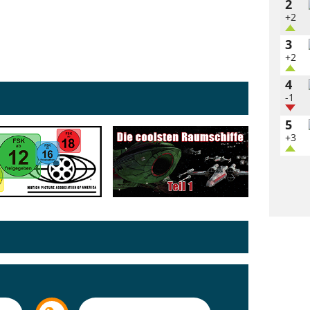
2
+2
3
+2
4
-1
5
+3