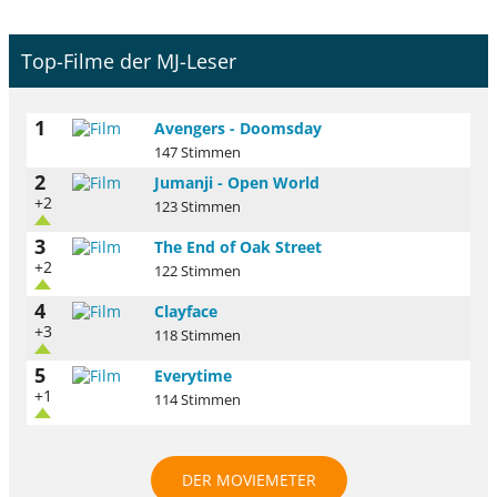
Top-Filme der MJ-Leser
1
Avengers - Doomsday
147 Stimmen
2
Jumanji - Open World
+2
123 Stimmen
3
The End of Oak Street
+2
122 Stimmen
4
Clayface
+3
118 Stimmen
5
Everytime
+1
114 Stimmen
DER MOVIEMETER