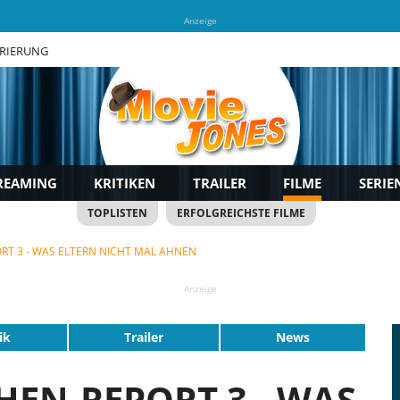
Anzeige
TRIERUNG
REAMING
KRITIKEN
TRAILER
FILME
SERIE
TOPLISTEN
ERFOLGREICHSTE FILME
T 3 - WAS ELTERN NICHT MAL AHNEN
Anzeige
ik
Trailer
News
EN-REPORT 3 - WAS