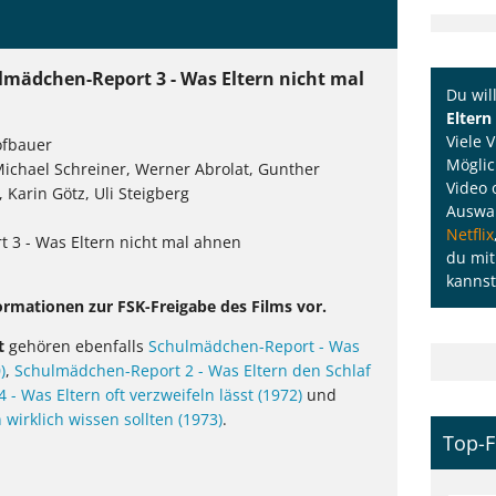
ulmädchen-Report 3 - Was Eltern nicht mal
Du wil
Eltern
Viele 
ofbauer
Möglic
Michael Schreiner, Werner Abrolat, Gunther
Video 
 Karin Götz, Uli Steigberg
Auswah
Netflix
 3 - Was Eltern nicht mal ahnen
du mit
kannst
ormationen zur FSK-Freigabe des Films vor.
t
gehören ebenfalls
Schulmädchen-Report - Was
)
,
Schulmädchen-Report 2 - Was Eltern den Schlaf
- Was Eltern oft verzweifeln lässt (1972)
und
wirklich wissen sollten (1973)
.
Top-F