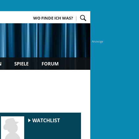
WO FINDE ICH WAS?
Anzeige
N
SPIELE
FORUM
WATCHLIST