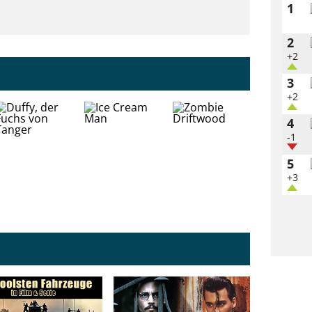
1
2
+2
3
+2
4
-1
5
+3