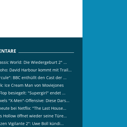
NTARE
assic World: Die Wiedergeburt 2" ...
oho: David Harbour kommt mit Trail...
cule": BBC enthüllt den Cast der ...
tik: Ice Cream Man von Moviejones
lop besiegelt: "Supergirl" endet ...
vels "X-Men"-Offensive: Diese Dars...
eute bei Netflix: "The Last House...
s Hollow öffnet wieder seine Türe...
izen Vigilante 2": Uwe Boll kündi...