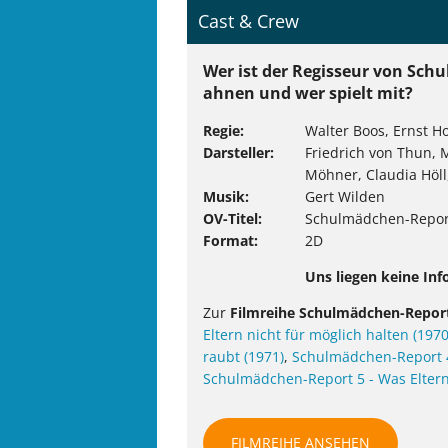
Cast & Crew
Wer ist der Regisseur von Sch
ahnen und wer spielt mit?
Regie
Walter Boos, Ernst H
Darsteller
Friedrich von Thun, 
Möhner, Claudia Höll,
Musik
Gert Wilden
OV-Titel
Schulmädchen-Report
Format
2D
Uns liegen keine Inf
Zur
Filmreihe Schulmädchen-Repor
Eltern nicht für möglich halten (1970
raubt (1971)
,
Schulmädchen-Report 4 
Schulmädchen-Report 5 - Was Eltern 
FILMREIHE ANSEHEN