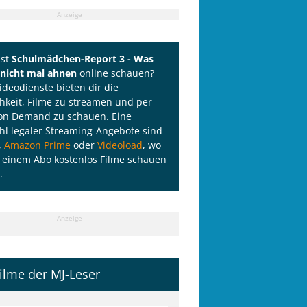
Anzeige
lst
Schulmädchen-Report 3 - Was
 nicht mal ahnen
online schauen?
Videodienste bieten dir die
hkeit, Filme zu streamen und per
on Demand zu schauen. Eine
l legaler Streaming-Angebote sind
,
Amazon Prime
oder
Videoload
, wo
 einem Abo kostenlos Filme schauen
.
Anzeige
ilme der MJ-Leser