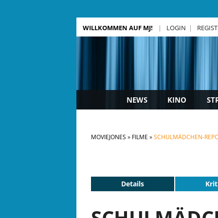
WILLKOMMEN AUF MJ!
LOGIN
REGIS
NEWS
KINO
ST
MOVIEJONES
FILME
SCHULMÄDCHEN-REPOR
Details
Krit
SCHULMÄDCH