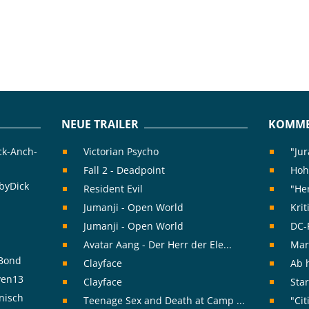
NEUE TRAILER
KOMME
ck-Anch-
Victorian Psycho
"Jur
Fall 2 - Deadpoint
Hoh
byDick
Resident Evil
"Her
Jumanji - Open World
Kri
Jumanji - Open World
DC-F
Avatar Aang - Der Herr der Ele...
Mar
rBond
Clayface
Ab h
ven13
Clayface
Star
nisch
Teenage Sex and Death at Camp ...
"Cit