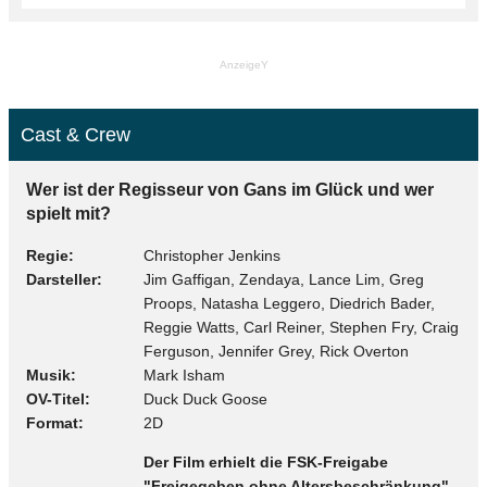
AnzeigeY
Cast & Crew
Wer ist der Regisseur von Gans im Glück und wer
spielt mit?
Regie
Christopher Jenkins
Darsteller
Jim Gaffigan, Zendaya, Lance Lim, Greg
Proops, Natasha Leggero, Diedrich Bader,
Reggie Watts, Carl Reiner, Stephen Fry, Craig
Ferguson, Jennifer Grey, Rick Overton
Musik
Mark Isham
OV-Titel
Duck Duck Goose
Format
2D
Der Film erhielt die FSK-Freigabe
"Freigegeben ohne Altersbeschränkung".