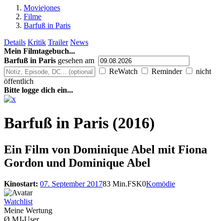
Moviejones
Filme
Barfuß in Paris
Details
Kritik
Trailer
News
Mein Filmtagebuch...
Barfuß in Paris
gesehen am
ReWatch
Reminder
nicht
öffentlich
Bitte logge dich ein...
Barfuß in Paris (2016)
Ein Film von
Dominique Abel mit Fiona
Gordon und Dominique Abel
Kinostart:
07. September 2017
83 Min.
FSK0
Komödie
Watchlist
Meine Wertung
Ø MJ-User