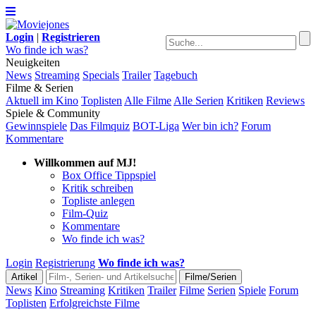
Login
|
Registrieren
Wo finde ich was?
Neuigkeiten
News
Streaming
Specials
Trailer
Tagebuch
Filme & Serien
Aktuell im Kino
Toplisten
Alle Filme
Alle Serien
Kritiken
Reviews
Spiele & Community
Gewinnspiele
Das Filmquiz
BOT-Liga
Wer bin ich?
Forum
Kommentare
Willkommen auf MJ!
Box Office Tippspiel
Kritik schreiben
Topliste anlegen
Film-Quiz
Kommentare
Wo finde ich was?
Login
Registrierung
Wo finde ich was?
News
Kino
Streaming
Kritiken
Trailer
Filme
Serien
Spiele
Forum
Toplisten
Erfolgreichste Filme