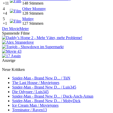
+11
148 Stimmen
4
Other Mommy
+4
128 Stimmen
5
Mutiny
+1
127 Stimmen
Der MovieMeter
Spannende Filme
Anzeige
Neue Kritiken
Spider-Man - Brand New D... / TiiN
The Last House / Moviejones
Spider-Man - Brand New D... / Luis345
Die Odyssee / Luis345
Spider-Man - Brand New D... / Duck-Anch-Amun
Spider-Man - Brand New D... / MobyDick
Ice Cream Man / Moviejones
Terminator / Raven13