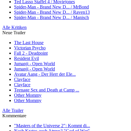
Ted Lasso Staffel 4 / Moviejones
Spider-Man - Brand New D... / MrBond
Spider-Man - Brand New D... / Raven13
Spider-Man - Brand New D... / Manisch
Alle Kritiken
Neue Trailer
The Last House
Victorian Psycho
Fall 2 - Deadpoint
Resident Evil
Jumanji - Open World
Jumanji - Open World
Avatar Aang - Der Herr der Ele...
Clayface
Clayface
Teenage Sex and Death at Camp ...
Other Mommy
Other Mommy
Alle Trailer
Kommentare
"Masters of the Universe 2": Kommt di...
Nach Kratos auch Atreus? "God of War"...