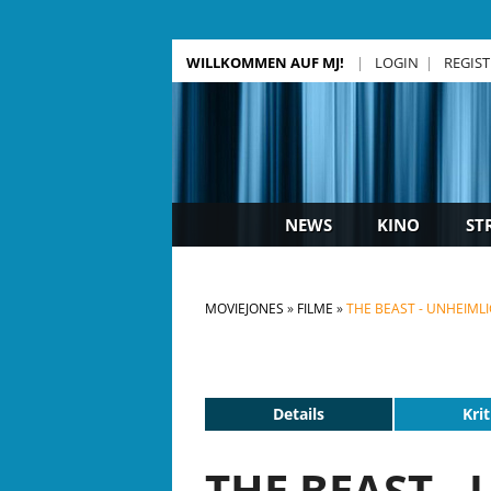
WILLKOMMEN AUF MJ!
LOGIN
REGIS
NEWS
KINO
ST
MOVIEJONES
FILME
THE BEAST - UNHEIMLI
Details
Krit
THE BEAST -