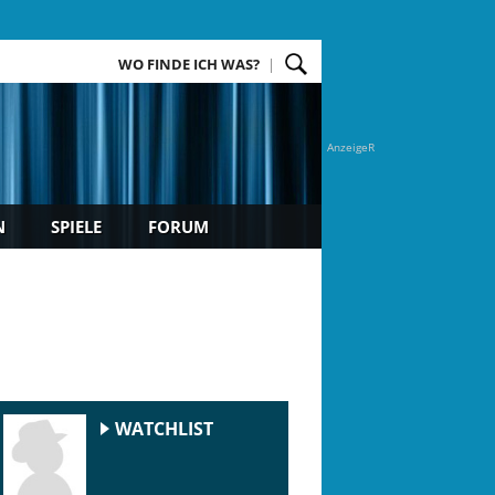
WO FINDE ICH WAS?
AnzeigeR
N
SPIELE
FORUM
WATCHLIST