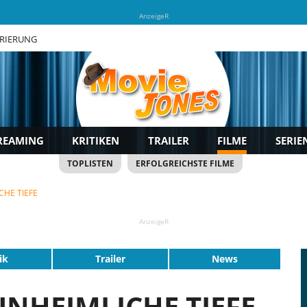
AnzeigeR
TRIERUNG
REAMING
KRITIKEN
TRAILER
FILME
SERIE
TOPLISTEN
ERFOLGREICHSTE FILME
CHE TIEFE
AnzeigeR
ik
Trailer
News
 UNHEIMLICHE TIEFE