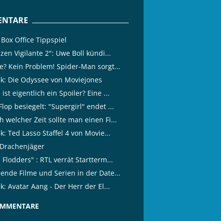
NTARE
Box Office Tippspiel
izen Vigilante 2": Uwe Boll kündi...
ze? Kein Problem! Spider-Man sorgt...
tik: Die Odyssee von Moviejones
ist eigentlich ein Spoiler? Eine ...
lop besiegelt: "Supergirl" endet ...
 welcher Zeit sollte man einen Fi...
ik: Ted Lasso Staffel 4 von Movie...
 Drachenjäger
 Flodders" : RTL verrät Startterm...
lende Filme und Serien in der Date...
ik: Avatar Aang - Der Herr der El...
OMMENTARE