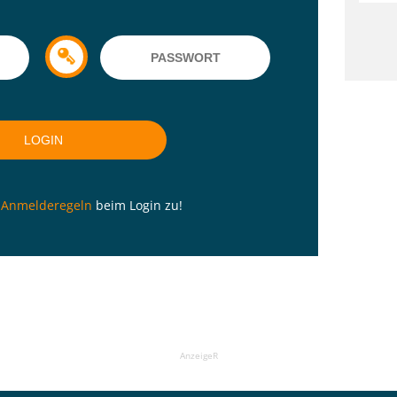
n
Anmelderegeln
beim Login zu!
AnzeigeR