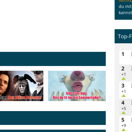
Netflix
du mit
kannst
Top-F
1
2
+1
3
+1
4
+5
5
+9