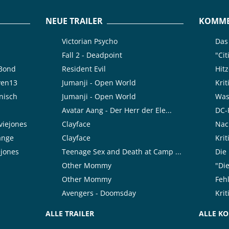
NEUE TRAILER
KOMME
Victorian Psycho
Das 
Fall 2 - Deadpoint
"Cit
rBond
Resident Evil
Hit
ven13
Jumanji - Open World
Kri
nisch
Jumanji - Open World
Was 
Avatar Aang - Der Herr der Ele...
DC-F
viejones
Clayface
Nach
range
Clayface
Krit
ejones
Teenage Sex and Death at Camp ...
Die
Other Mommy
"Die
Other Mommy
Feh
Avengers - Doomsday
Krit
ALLE TRAILER
ALLE K