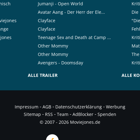
nisch
Jumanji - Open World
Krit
Avatar Aang - Der Herr der Ele...
Die
viejones
Clayface
"Die
range
Clayface
Feh
ejones
Teenage Sex and Death at Camp ...
Krit
Other Mommy
Mat
Other Mommy
The
Avengers - Doomsday
Kri
ALLE TRAILER
ALLE K
-
-
-
Impressum
AGB
Datenschutzerklärung
Werbung
-
-
-
-
Sitemap
RSS
Team
AdBlocker
Spenden
© 2007 - 2026 Moviejones.de