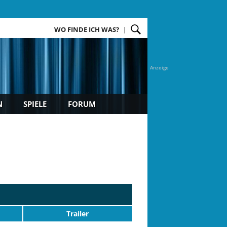
WO FINDE ICH WAS?
Anzeige
N
SPIELE
FORUM
Trailer