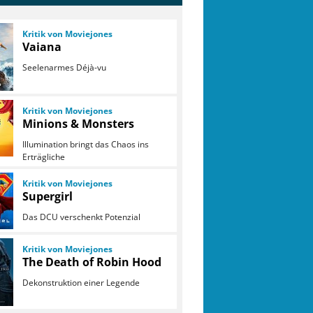
Kritik von Moviejones
Vaiana
Seelenarmes Déjà-vu
Kritik von Moviejones
Minions & Monsters
Illumination bringt das Chaos ins
Erträgliche
Kritik von Moviejones
Supergirl
Das DCU verschenkt Potenzial
Kritik von Moviejones
The Death of Robin Hood
Dekonstruktion einer Legende