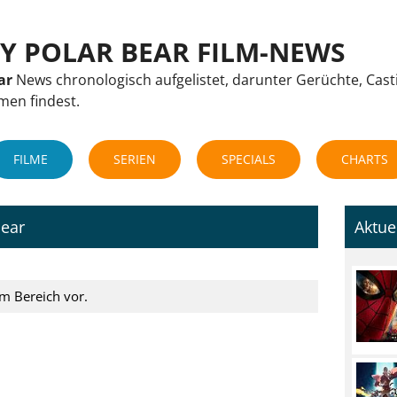
M
LY POLAR BEAR FILM-NEWS
ar
News chronologisch aufgelistet, darunter Gerüchte, Cast
lmen findest.
FILME
SERIEN
SPECIALS
CHARTS
Bear
Aktue
em Bereich vor.