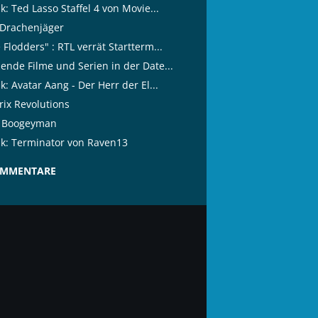
ik: Ted Lasso Staffel 4 von Movie...
 Drachenjäger
 Flodders" : RTL verrät Startterm...
lende Filme und Serien in der Date...
ik: Avatar Aang - Der Herr der El...
rix Revolutions
 Boogeyman
tik: Terminator von Raven13
OMMENTARE