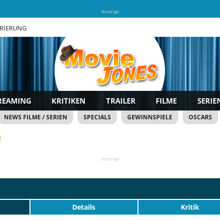
Anzeige
TRIERUNG
REAMING
KRITIKEN
TRAILER
FILME
SERIE
NEWS FILME / SERIEN
SPECIALS
GEWINNSPIELE
OSCARS
R
Anzeige
Details
Kritik