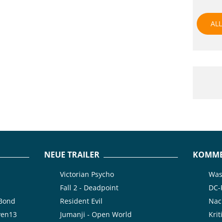
ALL
NEUE TRAILER
KOMME
Victorian Psycho
Was 
Fall 2 - Deadpoint
DC-F
rBond
Resident Evil
Nach
ven13
Jumanji - Open World
Kri