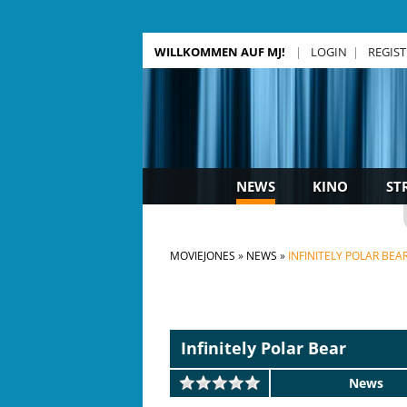
WILLKOMMEN AUF MJ!
LOGIN
REGIS
NEWS
KINO
ST
MOVIEJONES
NEWS
INFINITELY POLAR BEA
Infinitely Polar Bear
News