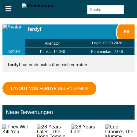
ferdyf
96
Login: 09.08.2026
Alienator
Kontakt
Punkte: 14.040
Kommentare: 2846
ferdyf
hat noch nichts über sich verraten.
LAYOUT VON FERDYF ÜBERNEHMEN
Neue Bewertungen