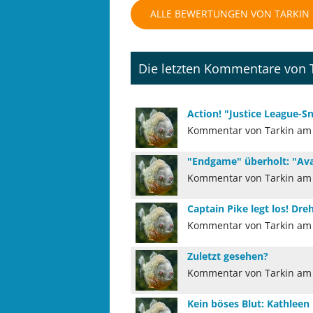
ALLE BEWERTUNGEN VON TARKIN
Die letzten Kommentare von 
Action! "Justice League-S
Kommentar von Tarkin am 
"Endgame" überholt: "Avat
Kommentar von Tarkin am 
Captain Pike legt los! Dre
Kommentar von Tarkin am 
Zuletzt gesehen?
Kommentar von Tarkin am 
Kein böses Blut: Kathleen