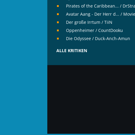
Pirates of the Caribbean... / DrSt
Avatar Aang - Der Herr d... / Movi
Der große Irrtum / TiiN
Oppenheimer / CountDooku
Die Odyssee / Duck-Anch-Amun
ALLE KRITIKEN