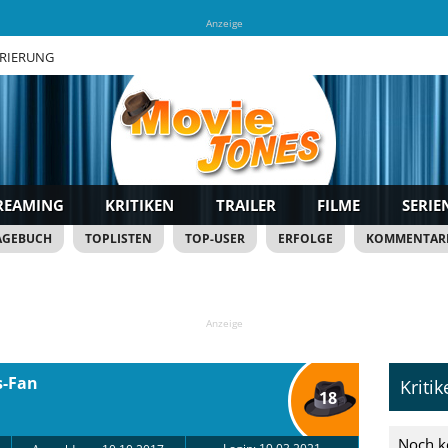
Anzeige
TRIERUNG
REAMING
KRITIKEN
TRAILER
FILME
SERIE
AGEBUCH
TOPLISTEN
TOP-USER
ERFOLGE
KOMMENTAR
Anzeige
s-Fan
Kriti
18
Noch k