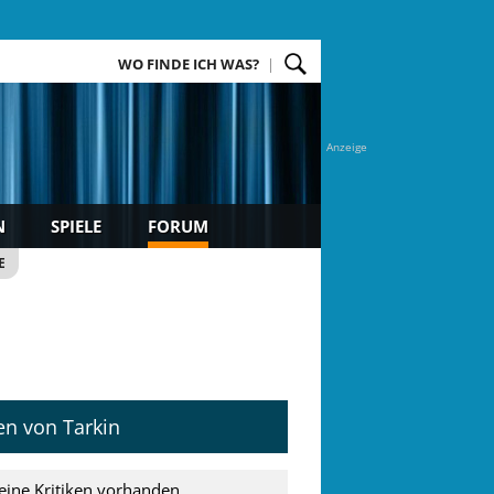
WO FINDE ICH WAS?
Anzeige
N
SPIELE
FORUM
E
ken von Tarkin
eine Kritiken vorhanden.