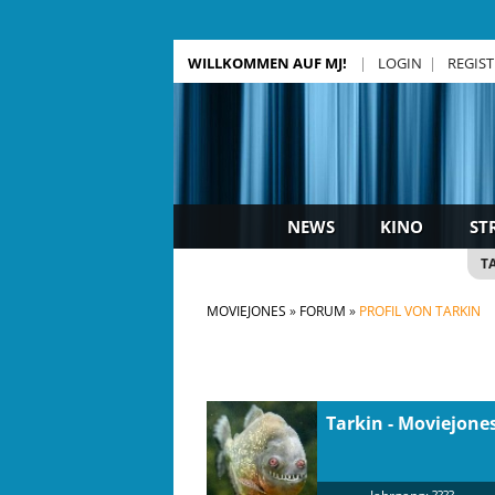
WILLKOMMEN AUF MJ!
LOGIN
REGIS
NEWS
KINO
ST
T
MOVIEJONES
FORUM
PROFIL VON TARKIN
Tarkin
- Moviejone