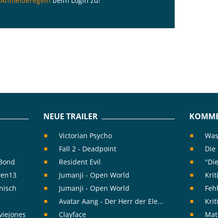
n
Anmelderegeln
beim Login zu!
NEUE TRAILER
KOMME
Victorian Psycho
Was 
Fall 2 - Deadpoint
Die
rBond
Resident Evil
"Die
ven13
Jumanji - Open World
Kri
nisch
Jumanji - Open World
Feh
Avatar Aang - Der Herr der Ele...
Krit
viejones
Clayface
Mat