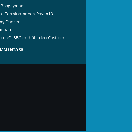
 Boogeyman
tik: Terminator von Raven13
ny Dancer
minator
cule": BBC enthüllt den Cast der ...
OMMENTARE