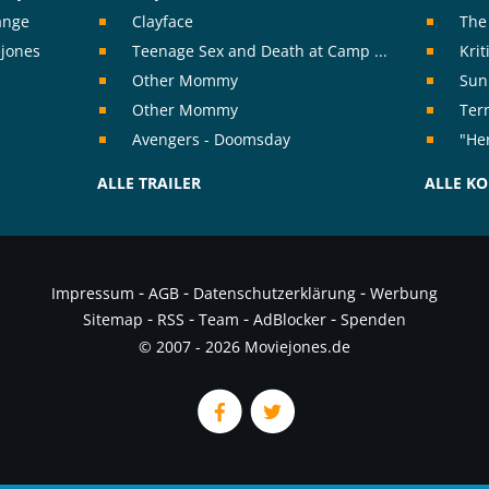
range
Clayface
The
ejones
Teenage Sex and Death at Camp ...
Kri
Other Mommy
Sun
Other Mommy
Ter
Avengers - Doomsday
"Her
ALLE TRAILER
ALLE K
-
-
-
Impressum
AGB
Datenschutzerklärung
Werbung
-
-
-
-
Sitemap
RSS
Team
AdBlocker
Spenden
© 2007 - 2026 Moviejones.de