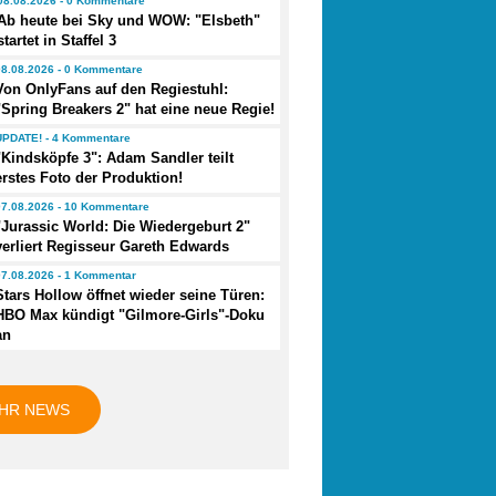
08.08.2026 - 0 Kommentare
Ab heute bei Sky und WOW: "Elsbeth"
startet in Staffel 3
08.08.2026 - 0 Kommentare
Von OnlyFans auf den Regiestuhl:
"Spring Breakers 2" hat eine neue Regie!
UPDATE! - 4 Kommentare
"Kindsköpfe 3": Adam Sandler teilt
erstes Foto der Produktion!
07.08.2026 - 10 Kommentare
"Jurassic World: Die Wiedergeburt 2"
verliert Regisseur Gareth Edwards
07.08.2026 - 1 Kommentar
Stars Hollow öffnet wieder seine Türen:
HBO Max kündigt "Gilmore-Girls"-Doku
an
HR NEWS