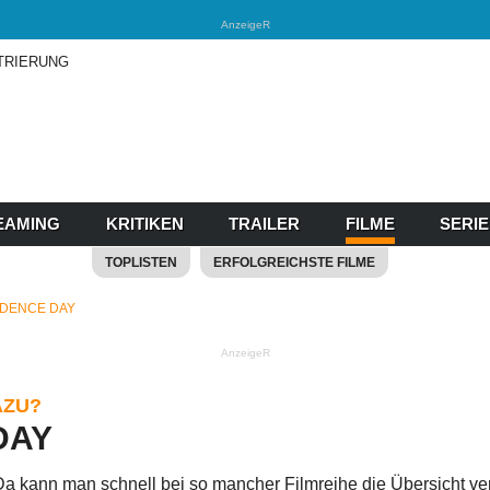
AnzeigeR
TRIERUNG
EAMING
KRITIKEN
TRAILER
FILME
SERI
TOPLISTEN
ERFOLGREICHSTE FILME
NDENCE DAY
AnzeigeR
AZU?
DAY
 kann man schnell bei so mancher Filmreihe die Übersicht verli