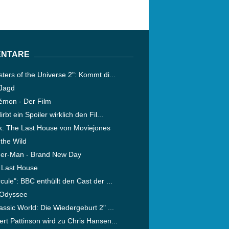
NTARE
ters of the Universe 2": Kommt di...
 Jagd
émon - Der Film
irbt ein Spoiler wirklich den Fil...
ik: The Last House von Moviejones
 the Wild
der-Man - Brand New Day
 Last House
cule": BBC enthüllt den Cast der ...
 Odyssee
assic World: Die Wiedergeburt 2" ...
rt Pattinson wird zu Chris Hansen...