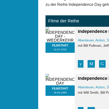
zu der Reihe Independence Day geh
Filme der Reihe
Independence 
Abenteuer
,
Action
,
S
mit Bill Pullman, J
FILMSTART
14.07.2016
Independence
Abenteuer
,
Action
,
S
FILMSTART
mit Will Smith, Bill
19.09.1996