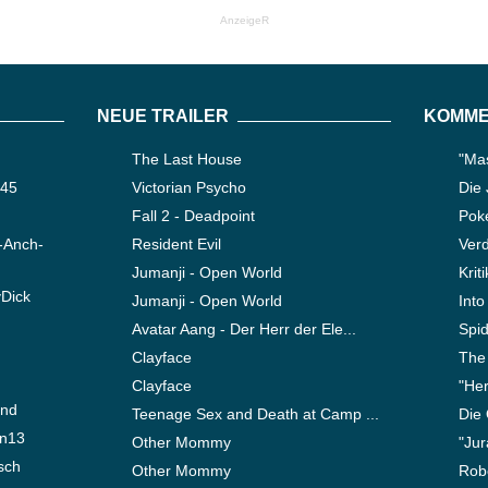
AnzeigeR
NEUE TRAILER
KOMME
The Last House
"Mas
345
Victorian Psycho
Die
Fall 2 - Deadpoint
Pok
-Anch-
Resident Evil
Verd
Jumanji - Open World
Krit
yDick
Jumanji - Open World
Into
Avatar Aang - Der Herr der Ele...
Spi
Clayface
The
Clayface
"Her
ond
Teenage Sex and Death at Camp ...
Die
en13
Other Mommy
"Jur
sch
Other Mommy
Robe