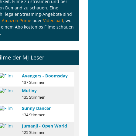
hkeit, Filme zu streamen und per
on Demand zu schauen. Eine
l legaler Streaming-Angebote sind
,
Amazon Prime
oder
Videoload
, wo
 einem Abo kostenlos Filme schauen
.
ilme der MJ-Leser
Avengers - Doomsday
137 Stimmen
Mutiny
135 Stimmen
Sunny Dancer
134 Stimmen
Jumanji - Open World
125 Stimmen