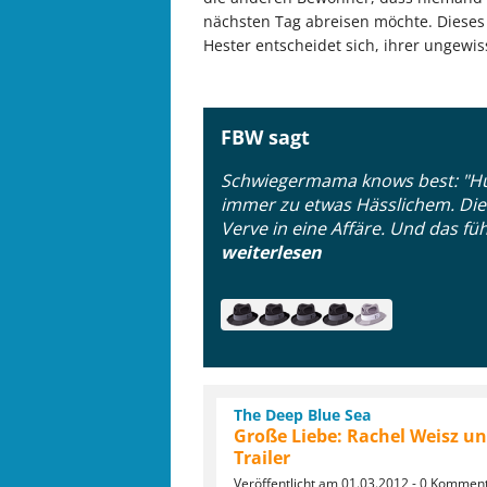
nächsten Tag abreisen möchte. Dieses M
Hester entscheidet sich, ihrer ungewis
FBW sagt
Schwiegermama knows best: "Hüte
immer zu etwas Hässlichem. Die f
Verve in eine Affäre. Und das fü
weiterlesen
The Deep Blue Sea
Große Liebe: Rachel Weisz u
Trailer
Veröffentlicht am 01.03.2012 - 0 Kommen