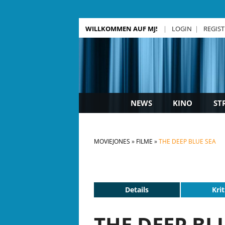
WILLKOMMEN AUF MJ!
LOGIN
REGIS
NEWS
KINO
ST
MOVIEJONES
FILME
THE DEEP BLUE SEA
Details
Krit
THE DEEP BLU