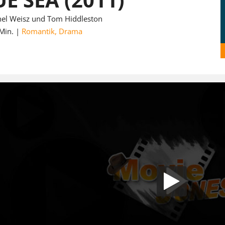
hel Weisz und Tom Hiddleston
Min.
Romantik
,
Drama