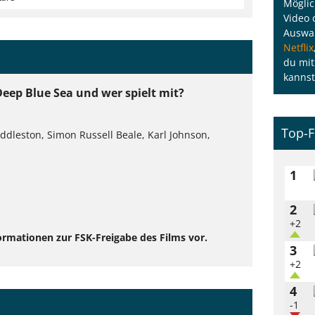
Möglic
Video 
Auswah
Netflix
du mit
kannst
Deep Blue Sea und wer spielt mit?
Top-F
ddleston, Simon Russell Beale, Karl Johnson,
1
2
+2
ormationen zur FSK-Freigabe des Films vor.
3
+2
4
-1