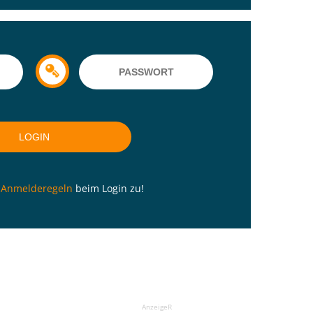
n
Anmelderegeln
beim Login zu!
AnzeigeR