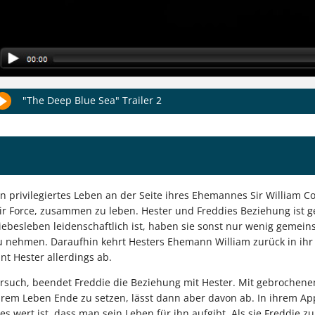
"The Deep Blue Sea" Trailer 2
ein privilegiertes Leben an der Seite ihres Ehemannes Sir William C
Air Force, zusammen zu leben. Hester und Freddies Beziehung ist
Liebesleben leidenschaftlich ist, haben sie sonst nur wenig gemein
 zu nehmen. Daraufhin kehrt Hesters Ehemann William zurück in ihr 
nt Hester allerdings ab.
ersuch, beendet Freddie die Beziehung mit Hester. Mit gebrochene
hrem Leben Ende zu setzen, lässt dann aber davon ab. In ihrem
wert ist, dass man sein Leben für ihn aufgibt. Als sie Freddie zuh