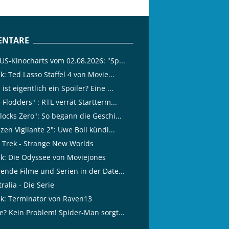
NTARE
 US-Kinocharts vom 02.08.2026: "Sp...
ik: Ted Lasso Staffel 4 von Movie...
ist eigentlich ein Spoiler? Eine ...
 Flodders" : RTL verrät Startterm...
locks Zero": So begann die Geschi...
izen Vigilante 2": Uwe Boll kündi...
r Trek - Strange New Worlds
tik: Die Odyssee von Moviejones
lende Filme und Serien in der Date...
ralia - Die Serie
tik: Terminator von Raven13
ze? Kein Problem! Spider-Man sorgt...