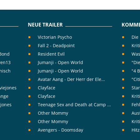
NEUE TRAILER
KOMME
Victorian Psycho
Die
Fall 2 - Deadpoint
Krit
rBond
Resident Evil
Was 
ven13
Jumanji - Open World
"Die
nisch
Jumanji - Open World
"4 B
Avatar Aang - Der Herr der Ele...
"Cit
viejones
Clayface
Sta
range
Clayface
Kri
ejones
Teenage Sex and Death at Camp ...
Feh
Other Mommy
Aust
Other Mommy
Kri
Avengers - Doomsday
Hit