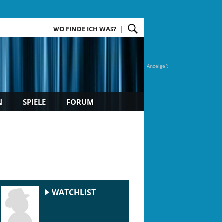
WO FINDE ICH WAS?
AnzeigeR
N
SPIELE
FORUM
WATCHLIST