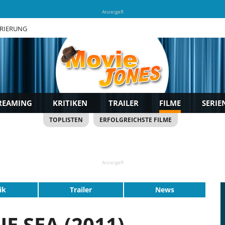
AnzeigeR
TRIERUNG
REAMING
KRITIKEN
TRAILER
FILME
SERIE
TOPLISTEN
ERFOLGREICHSTE FILME
AnzeigeR
ik
Trailer
News
E SEA (2011)