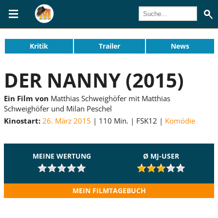
Kritik
Trailer
News
DER NANNY (2015)
Ein Film von
Matthias Schweighöfer mit Matthias
Schweighöfer und Milan Peschel
Kinostart:
26. März 2015
110 Min.
FSK12
Komödie
MEINE WERTUNG
Ø MJ-USER
MEIN FILMTAGEBUCH