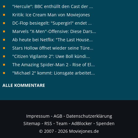
"Hercule": BBC enthüllt den Cast der ...
Kritik: Ice Cream Man von Moviejones
DC-Flop besiegelt: "Supergirl" endet ...
Marvels "X-Men"-Offensive: Diese Dars...
Ab heute bei Netflix: "The Last House...
Stars Hollow öffnet wieder seine Türe...
"Citizen Vigilante 2": Uwe Boll kündi...
The Amazing Spider-Man 2 - Rise of El...
"Michael 2" kommt: Lionsgate arbeitet...
ALLE KOMMENTARE
-
-
Impressum
AGB
Datenschutzerklärung
-
-
-
-
Sitemap
RSS
Team
AdBlocker
Spenden
© 2007 - 2026 Moviejones.de