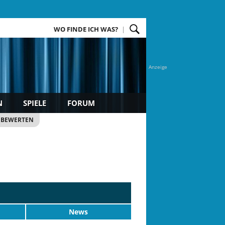
WO FINDE ICH WAS?
Anzeige
N
SPIELE
FORUM
 BEWERTEN
News