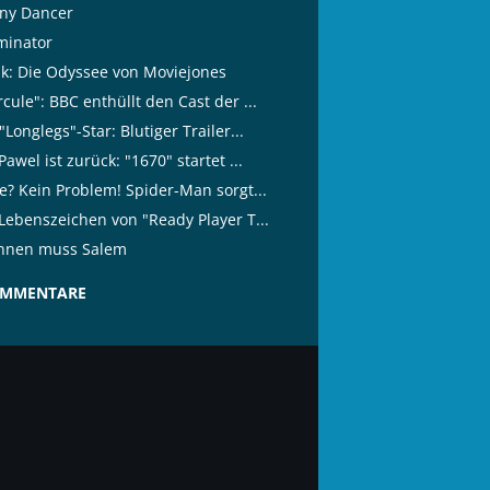
ny Dancer
minator
tik: Die Odyssee von Moviejones
cule": BBC enthüllt den Cast der ...
"Longlegs"-Star: Blutiger Trailer...
Pawel ist zurück: "1670" startet ...
ze? Kein Problem! Spider-Man sorgt...
 Lebenszeichen von "Ready Player T...
nnen muss Salem
OMMENTARE