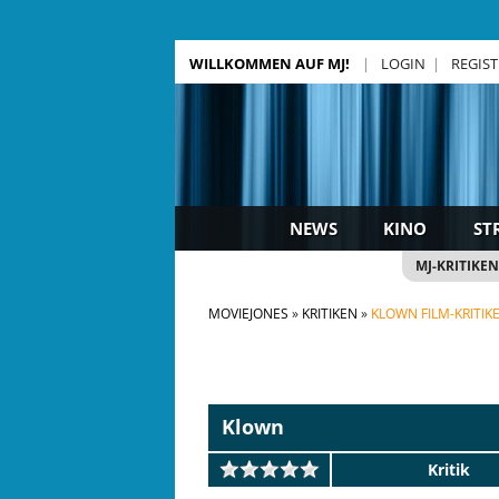
WILLKOMMEN AUF MJ!
LOGIN
REGIS
NEWS
KINO
ST
MJ-KRITIKEN
MOVIEJONES
KRITIKEN
KLOWN FILM-KRITIK
Klown
Kritik