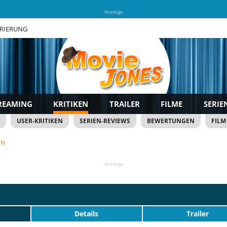
Anzeige
TRIERUNG
REAMING
KRITIKEN
TRAILER
FILME
SERIE
USER-KRITIKEN
SERIEN-REVIEWS
BEWERTUNGEN
FILM
EN
Anzeige
Details
Trailer