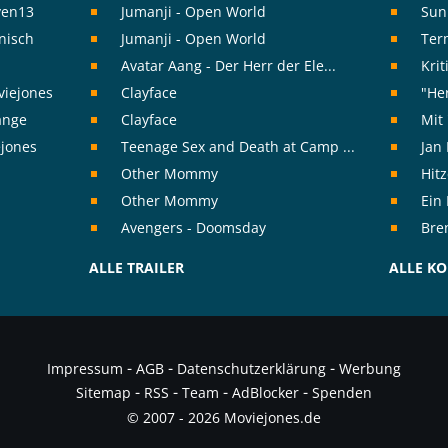
ven13
Jumanji - Open World
Sun
nisch
Jumanji - Open World
Ter
Avatar Aang - Der Herr der Ele...
Kri
viejones
Clayface
"Her
range
Clayface
Mit 
ejones
Teenage Sex and Death at Camp ...
Jan 
Other Mommy
Hit
Other Mommy
Ein
Avengers - Doomsday
Bre
ALLE TRAILER
ALLE K
-
-
-
Impressum
AGB
Datenschutzerklärung
Werbung
-
-
-
-
Sitemap
RSS
Team
AdBlocker
Spenden
© 2007 - 2026 Moviejones.de