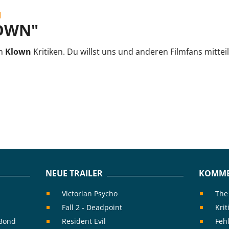
N
LOWN"
en
Klown
Kritiken. Du willst uns und anderen Filmfans mitte
NEUE TRAILER
KOMME
Victorian Psycho
The
Fall 2 - Deadpoint
Kri
rBond
Resident Evil
Feh