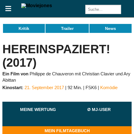
Kritik
Trailer
News
HEREINSPAZIERT!
(2017)
Ein Film von
Philippe de Chauveron mit Christian Clavier und Ary
Abittan
Kinostart:
21. September 2017
92 Min.
FSK6
Komödie
MEINE WERTUNG
Ø MJ-USER
MEIN FILMTAGEBUCH