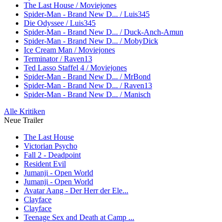
The Last House / Moviejones
Spider-Man - Brand New D... / Luis345
Die Odyssee / Luis345
Spider-Man - Brand New D... / Duck-Anch-Amun
Spider-Man - Brand New D... / MobyDick
Ice Cream Man / Moviejones
Terminator / Raven13
Ted Lasso Staffel 4 / Moviejones
Spider-Man - Brand New D... / MrBond
Spider-Man - Brand New D... / Raven13
Spider-Man - Brand New D... / Manisch
Alle Kritiken
Neue Trailer
The Last House
Victorian Psycho
Fall 2 - Deadpoint
Resident Evil
Jumanji - Open World
Jumanji - Open World
Avatar Aang - Der Herr der Ele...
Clayface
Clayface
Teenage Sex and Death at Camp ...