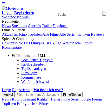
Login
|
Registrieren
Wo finde ich was?
Neuigkeiten
News
Streaming
Specials
Trailer
Tagebuch
Filme & Serien
Aktuell im Kino
Toplisten
Alle Filme
Alle Serien
Kritiken
Reviews
Spiele & Community
Gewinnspiele
Das Filmquiz
BOT-Liga
Wer bin ich?
Forum
Kommentare
Willkommen auf MJ!
Box Office Tippspiel
Kritik schreiben
Topliste anlegen
Film-Quiz
Kommentare
Wo finde ich was?
Login
Registrierung
Wo finde ich was?
News
Kino
Streaming
Kritiken
Trailer
Filme
Serien
Spiele
Forum
Toplisten
Erfolgreichste Filme