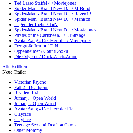
Ted Lasso Staffel 4 / Moviejones
Spider-Man - Brand New D... / MrBond
Spider-Man - Brand New D... / Raven13
Spider-Man - Brand New D... / Manisch
Lügen der Liebe / TiiN
Spider-Man - Brand New D... / Moviejones
Pirates of the Caribbean... / DrStrange
Avatar Aang - Der Herr d... / Moviejones
Der große Irrtum / TiiN
Oppenheimer / CountDooku
Die Odyssee / Duck-Anch-Amun
Alle Kritiken
Neue Trailer
Victorian Psycho
Fall 2 - Deadpoint
Resident Evil
Jumanji - Open World
Jumanji - Open World
Avatar Aang - Der Herr der Ele...
Clayface
Clayface
Teenage Sex and Death at Camp ...
Other Mommy