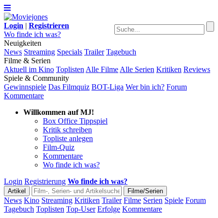
Login
|
Registrieren
Wo finde ich was?
Neuigkeiten
News
Streaming
Specials
Trailer
Tagebuch
Filme & Serien
Aktuell im Kino
Toplisten
Alle Filme
Alle Serien
Kritiken
Reviews
Spiele & Community
Gewinnspiele
Das Filmquiz
BOT-Liga
Wer bin ich?
Forum
Kommentare
Willkommen auf MJ!
Box Office Tippspiel
Kritik schreiben
Topliste anlegen
Film-Quiz
Kommentare
Wo finde ich was?
Login
Registrierung
Wo finde ich was?
News
Kino
Streaming
Kritiken
Trailer
Filme
Serien
Spiele
Forum
Tagebuch
Toplisten
Top-User
Erfolge
Kommentare