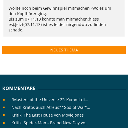
Wollte noch beim Gewinnspiel mitmachen -Wo es um
den Kopfhörer ging.
Bis zum 07.11.13 konnte man mitmachen(hiess
es).Jetzt(07.11.13) ist es leider nirgendwo zu finden -
schade.
NEUES THEMA
KOMMENTARE
"Masters of the Universe 2": Kommt di...
Nach Kratos auch Atreus? "God of War"...
Kritik: The Last House von Moviejones
Kritik: Spider-Man - Brand New Day vo...