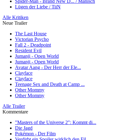
Spider-Man - Brand New D... / Manisch
Lügen der Liebe / TiiN
Alle Kritiken
Neue Trailer
The Last House
Victorian Psycho
Fall 2 - Deadpoint
Resident Evil
Jumanji - Open World
Jumanji - Open World
Avatar Aang - Der Herr der Ele...
Clayface
Clayface
Teenage Sex and Death at Camp ...
Other Mommy
Other Mommy
Alle Trailer
Kommentare
"Masters of the Universe 2": Kommt di...
Die Jagd
Pokémon - Der Film
Verdirbt ein Spoiler wirklich den Fil...