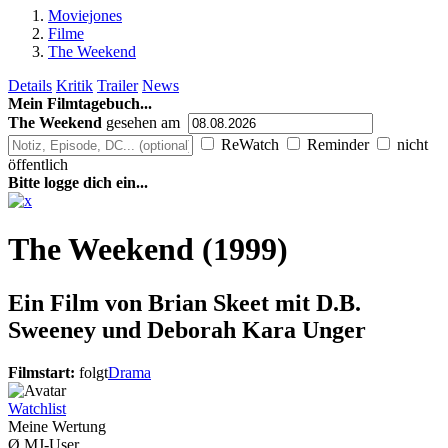
Moviejones
Filme
The Weekend
Details
Kritik
Trailer
News
Mein Filmtagebuch...
The Weekend
gesehen am
ReWatch
Reminder
nicht
öffentlich
Bitte logge dich ein...
The Weekend (1999)
Ein Film von
Brian Skeet mit D.B.
Sweeney und Deborah Kara Unger
Filmstart:
folgt
Drama
Watchlist
Meine Wertung
Ø MJ-User