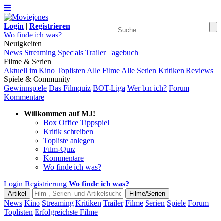
Login
|
Registrieren
Wo finde ich was?
Neuigkeiten
News
Streaming
Specials
Trailer
Tagebuch
Filme & Serien
Aktuell im Kino
Toplisten
Alle Filme
Alle Serien
Kritiken
Reviews
Spiele & Community
Gewinnspiele
Das Filmquiz
BOT-Liga
Wer bin ich?
Forum
Kommentare
Willkommen auf MJ!
Box Office Tippspiel
Kritik schreiben
Topliste anlegen
Film-Quiz
Kommentare
Wo finde ich was?
Login
Registrierung
Wo finde ich was?
News
Kino
Streaming
Kritiken
Trailer
Filme
Serien
Spiele
Forum
Toplisten
Erfolgreichste Filme