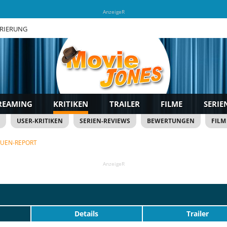
AnzeigeR
TRIERUNG
REAMING
KRITIKEN
TRAILER
FILME
SERIE
USER-KRITIKEN
SERIEN-REVIEWS
BEWERTUNGEN
FILM
AUEN-REPORT
AnzeigeR
Details
Trailer