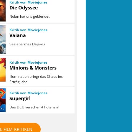
Kritik von Moviejones
Die Odyssee
Nolan hat uns geblendet
Kritik von Moviejones
Vaiana
Seelenarmes Déjà-vu
Kritik von Moviejones
Minions & Monsters
Illumination bringt das Chaos ins
Erträgliche
Kritik von Moviejones
Supergirl
Das DCU verschenkt Potenzial
E FILM-KRITIKEN