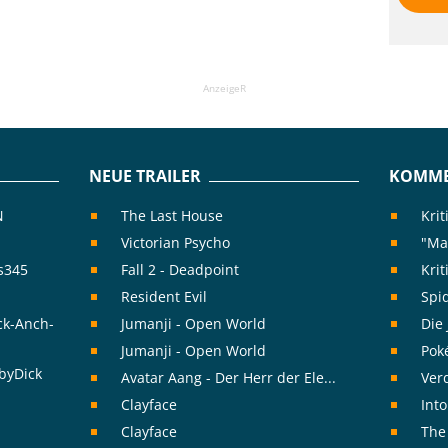
AnzeigeR
NEUE TRAILER
KOMME
N
The Last House
Kri
Victorian Psycho
"Mas
is345
Fall 2 - Deadpoint
Krit
Resident Evil
Spi
ck-Anch-
Jumanji - Open World
Die
Jumanji - Open World
Pok
byDick
Avatar Aang - Der Herr der Ele...
Verd
Clayface
Into
Clayface
The