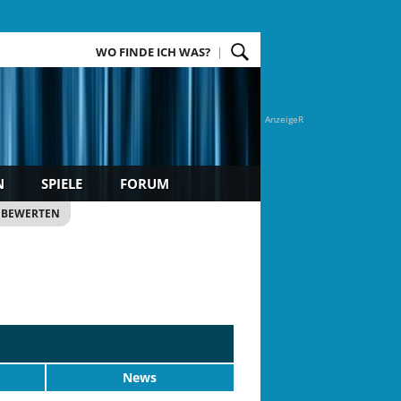
WO FINDE ICH WAS?
AnzeigeR
N
SPIELE
FORUM
 BEWERTEN
News