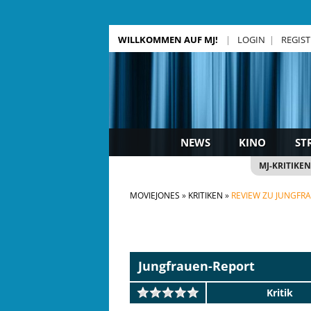
WILLKOMMEN AUF MJ!
LOGIN
REGIS
NEWS
KINO
ST
MJ-KRITIKEN
MOVIEJONES
KRITIKEN
REVIEW ZU JUNGFR
Jungfrauen-Report
Kritik