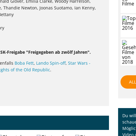
nald Glover, Emilia Clarke, Woody Harrelson,
e, Thandie Newton, Joonas Suotamo, Ian Kenny,
Bettany
ory
 FSK-Freigabe "Freigegeben ab zwölf Jahren".
enfalls
Boba Fett
,
Lando Spin-off
,
Star Wars -
ights of the Old Republic
.
AL
Du wil
schaue
Möglic
Video 