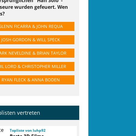
rsprünglichen "Han Solo"-
sseure wurden gefeuert. Wen
es?
GLENN FICARRA & JOHN REQUA
JOSH GORDON & WILL SPECK
RK NEVELDINE & BRIAN TAYLOR
IL LORD & CHRISTOPHER MILLER
RYAN FLECK & ANNA BODEN
plisten vertreten
Topliste von luhp92