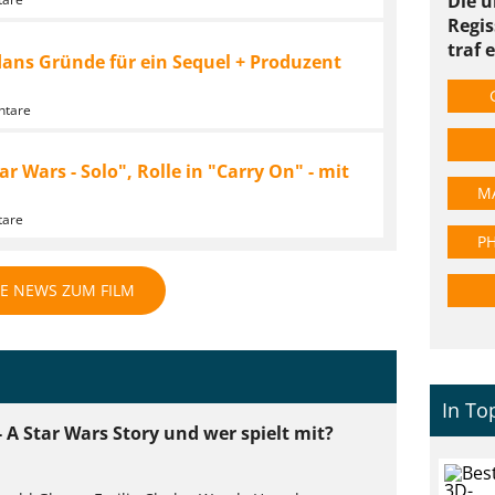
Die u
Regi
traf 
dans Gründe für ein Sequel + Produzent
ntare
r Wars - Solo", Rolle in "Carry On" - mit
MA
tare
PH
LE NEWS ZUM FILM
In To
- A Star Wars Story und wer spielt mit?