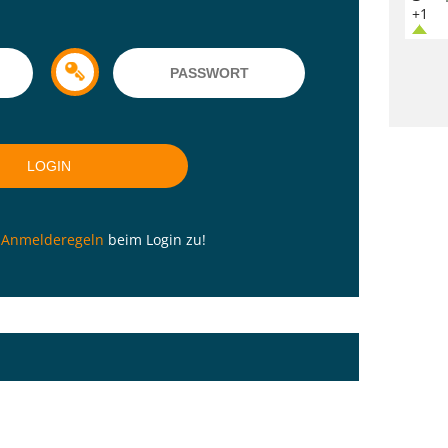
+1
n
Anmelderegeln
beim Login zu!