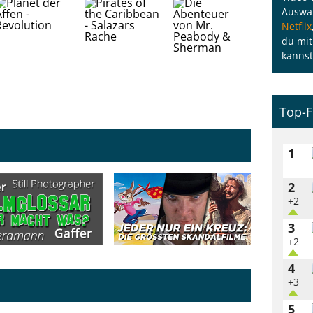
Auswah
Netflix
du mit
kannst
Top-F
1
2
+2
3
+2
4
+3
5