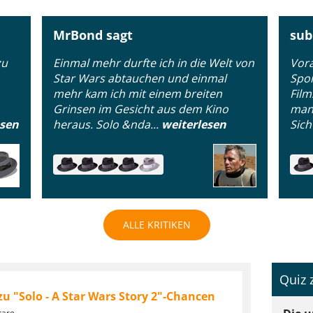
MrBond sagt
sub
zu
Einmal mehr durfte ich in die Welt von
Vora
Star Wars abtauchen und einmal
Spoi
mehr kam ich mit einem breiten
Film
Grinsen im Gesicht aus dem Kino
man 
esen
heraus. Solo &nda...
weiterlesen
Sich
ALLE KRITIKEN
Quiz 
zu "Solo - A Star Wars Story 2"-Chancen
tare