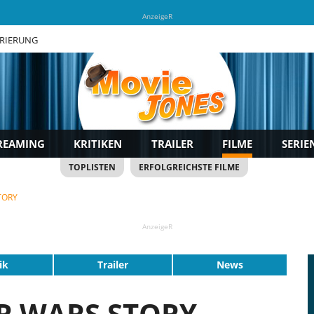
AnzeigeR
TRIERUNG
REAMING
KRITIKEN
TRAILER
FILME
SERIE
TOPLISTEN
ERFOLGREICHSTE FILME
TORY
AnzeigeR
ik
Trailer
News
AR WARS STORY