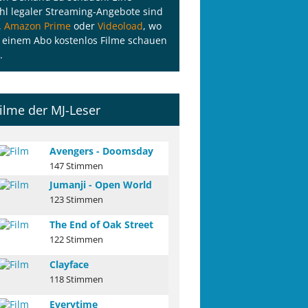
l legaler Streaming-Angebote sind
,
Amazon Prime
oder
Videoload
, wo
 einem Abo kostenlos Filme schauen
.
ilme der MJ-Leser
Avengers - Doomsday
147 Stimmen
Jumanji - Open World
123 Stimmen
The End of Oak Street
122 Stimmen
Clayface
118 Stimmen
Everytime