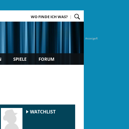
WO FINDE ICH WAS?
AnzeigeR
N
SPIELE
FORUM
WATCHLIST