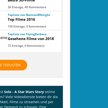
Beste 3D-Filme
36 Einträge, 40 Kommentare
Topliste von Batman80knight
Top Filme 2016
100 Einträge, 0 Kommentare
Topliste von FlyingKerbecs
Gesehene Filme von 2018
72 Einträge, 0 Kommentare
LE TOPLISTEN
lst
Solo - A Star Wars Story
online
n? Viele Videodienste bieten dir die
hkeit, Filme zu streamen und per
on Demand zu schauen. Eine