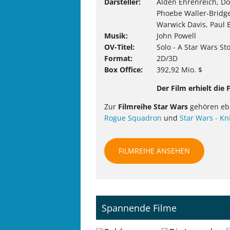
Darsteller
Alden Ehrenreich, Do
Phoebe Waller-Bridg
Warwick Davis, Paul 
Musik
John Powell
OV-Titel
Solo - A Star Wars St
Format
2D/3D
Box Office
392,92 Mio. $
Der Film erhielt die
Zur
Filmreihe Star Wars
gehören eb
Rogue Squadron
und
Star Wars - Kn
FILMREIHE ANSEHEN
Spannende Filme