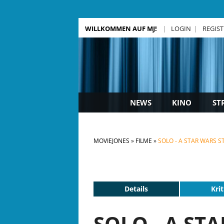
WILLKOMMEN AUF MJ!
LOGIN
REGIS
NEWS
KINO
ST
MOVIEJONES
FILME
SOLO - A STAR WARS S
Details
Krit
SOLO - A ST