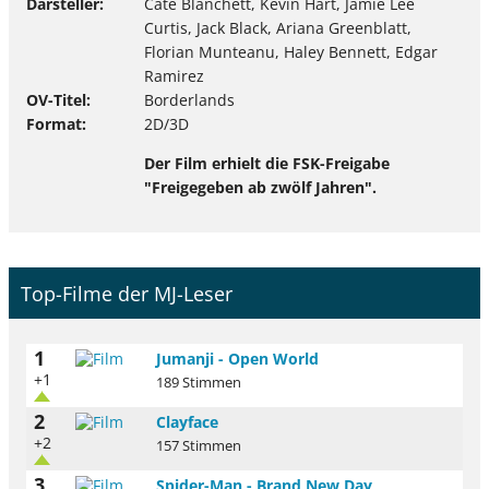
Darsteller
Cate Blanchett, Kevin Hart, Jamie Lee
Curtis, Jack Black, Ariana Greenblatt,
Florian Munteanu, Haley Bennett, Edgar
Ramirez
OV-Titel
Borderlands
Format
2D/3D
Der Film erhielt die FSK-Freigabe
"Freigegeben ab zwölf Jahren".
Top-Filme der MJ-Leser
1
Jumanji - Open World
+1
189 Stimmen
2
Clayface
+2
157 Stimmen
3
Spider-Man - Brand New Day