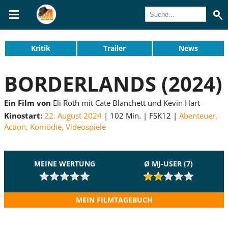
Kritik
Trailer
News
BORDERLANDS (2024)
Ein Film von
Eli Roth mit Cate Blanchett und Kevin Hart
Kinostart:
22. August 2024
102 Min.
FSK12
Abenteuer
,
Action
,
Komödie
,
Videospiele
MEINE WERTUNG
Ø MJ-USER (7)
MEIN FILMTAGEBUCH