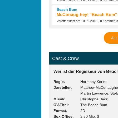
Veröffentlicht am 24.01.2019 - 3 Komment
Beach Bum
McConaug-hey! "Beach Bum"-Tr
Veröffentlicht am 10.09.2018 - 0 Komment
ALL
Cast & Crew
Wer ist der Regisseur von Beac
Regie
Harmony Korine
Darsteller
Matthew McConaughey, 
Martin Lawrence, Stef
Musik
Christophe Beck
OV-Titel
The Beach Bum
Format
2D
Box Office
3,50 Mio. $