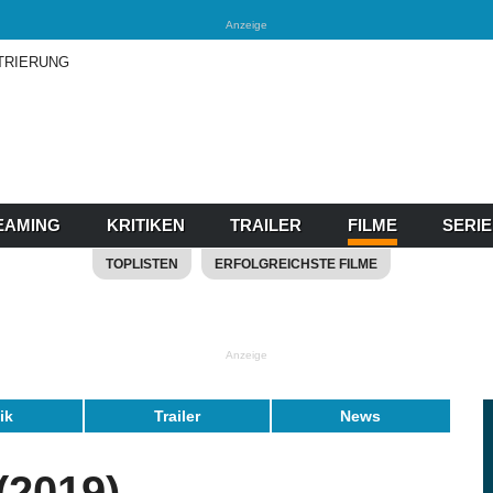
Anzeige
TRIERUNG
EAMING
KRITIKEN
TRAILER
FILME
SERI
TOPLISTEN
ERFOLGREICHSTE FILME
Anzeige
tik
Trailer
News
2019)