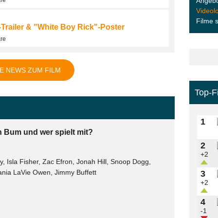
Angebo
are
Videol
Filme 
ailer & "White Boy Rick"-Poster
are
E NEWS ZUM FILM
Top-F
1
h Bum und wer spielt mit?
2
+2
Isla Fisher, Zac Efron, Jonah Hill, Snoop Dogg,
ania LaVie Owen, Jimmy Buffett
3
+2
4
-1