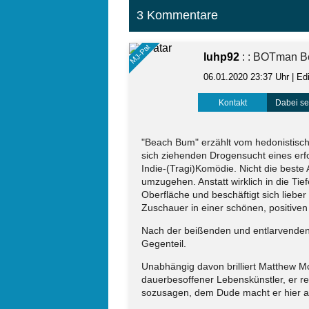
3 Kommentare
MJ-Pat
luhp92
: : BOTman B
06.01.2020 23:37 Uhr
| Ed
Kontakt
Dabei sei
"Beach Bum" erzählt vom hedonistisc
sich ziehenden Drogensucht eines erfo
Indie-(Tragi)Komödie. Nicht die beste
umzugehen. Anstatt wirklich in die Tie
Oberfläche und beschäftigt sich liebe
Zuschauer in einer schönen, positiven
Nach der beißenden und entlarvenden
Gegenteil.
Unabhängig davon brilliert Matthew Mc
dauerbesoffener Lebenskünstler, er r
sozusagen, dem Dude macht er hier al