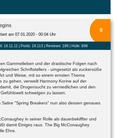
egins
0
itiert am 07.01.2020 - 00:04 Uhr
t: 16.11.11 |
Posts: 19.113
| Reviews: 189 | Hüte: 698
hen Gammelleben und der drastische Folgen nach
lgreichen Schriftstellers - umgesetzt als zuckersüße
 Art und Weise, mit so einem ernsten Thema
fe zu gehen, verweilt Harmony Korine auf der
r damit, die Drogensucht zu verniedlichen und den
 Gefühlswelt schwelgen zu lassen.
 Satire "Spring Breakers" nun also dessen genaues
Conaughey in seiner Rolle als dauerbekiffter und
eißt damit Einiges raus. The Big McConaughey
le Ehre.