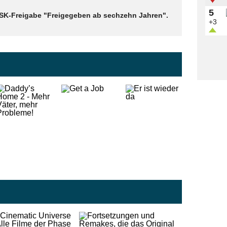
5
 FSK-Freigabe "Freigegeben ab sechzehn Jahren".
+3