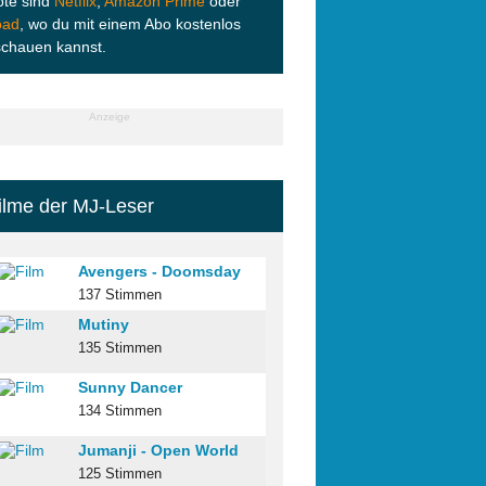
te sind
Netflix
,
Amazon Prime
oder
oad
, wo du mit einem Abo kostenlos
schauen kannst.
Anzeige
ilme der MJ-Leser
Avengers - Doomsday
137 Stimmen
Mutiny
135 Stimmen
Sunny Dancer
134 Stimmen
Jumanji - Open World
125 Stimmen