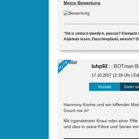
Meine Bewertung
"Dit is einfach kleinlich, weeste? Kleinjel
Anjebote lesen, Flaschenpfand, weeste? Dit
MJ-Pat
luhp92
: : BOTman B
17.10.2017 12:18 Uhr
| Ed
Kontakt
Dabei sei
Harmony Korine und ein kiffender M
Count me in!
Mit irgendeinem Kraut oder einer Pill
und dies in seine Filme und Serien ein