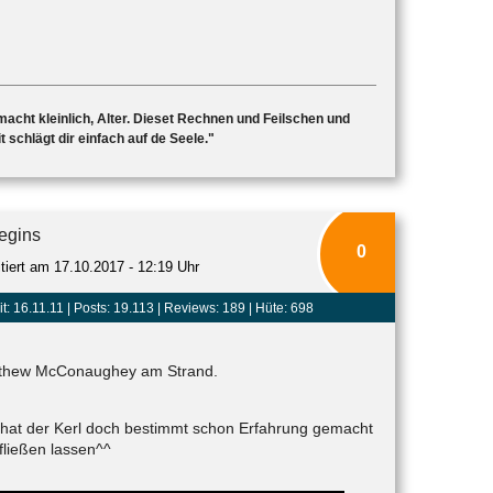
d macht kleinlich, Alter. Dieset Rechnen und Feilschen und
 schlägt dir einfach auf de Seele."
egins
0
itiert am 17.10.2017 - 12:19 Uhr
t: 16.11.11 |
Posts: 19.113
| Reviews: 189 | Hüte: 698
atthew McConaughey am Strand.
e hat der Kerl doch bestimmt schon Erfahrung gemacht
fließen lassen^^