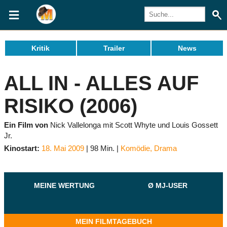
Kritik
Trailer
News
ALL IN - ALLES AUF
RISIKO (2006)
Ein Film von
Nick Vallelonga mit Scott Whyte und Louis Gossett
Jr.
Kinostart:
18. Mai 2009
98 Min.
Komödie
,
Drama
MEINE WERTUNG
Ø MJ-USER
MEIN FILMTAGEBUCH