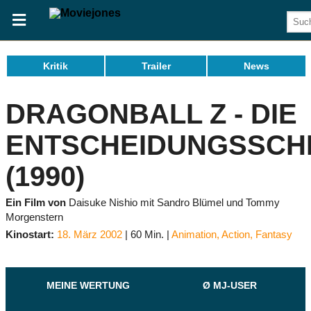
Kritik
Trailer
News
DRAGONBALL Z - DIE
ENTSCHEIDUNGSSCH
(1990)
Ein Film von
Daisuke Nishio mit Sandro Blümel und Tommy
Morgenstern
Kinostart:
18. März 2002
60 Min.
Animation
,
Action
,
Fantasy
MEINE WERTUNG
Ø MJ-USER