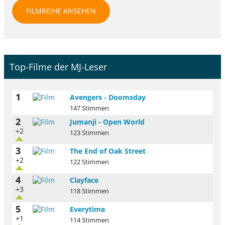
FILMREIHE ANSEHEN
Top-Filme der MJ-Leser
1
Avengers - Doomsday
147 Stimmen
2
Jumanji - Open World
+2
123 Stimmen
3
The End of Oak Street
+2
122 Stimmen
4
Clayface
+3
118 Stimmen
5
Everytime
+1
114 Stimmen