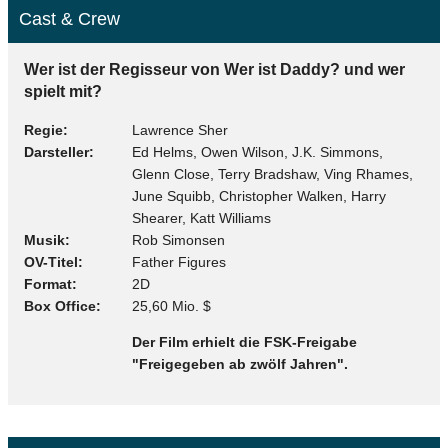
Cast & Crew
Wer ist der Regisseur von Wer ist Daddy? und wer
spielt mit?
Regie
Lawrence Sher
Darsteller
Ed Helms, Owen Wilson, J.K. Simmons,
Glenn Close, Terry Bradshaw, Ving Rhames,
June Squibb, Christopher Walken, Harry
Shearer, Katt Williams
Musik
Rob Simonsen
OV-Titel
Father Figures
Format
2D
Box Office
25,60 Mio. $
Der Film erhielt die FSK-Freigabe
"Freigegeben ab zwölf Jahren".