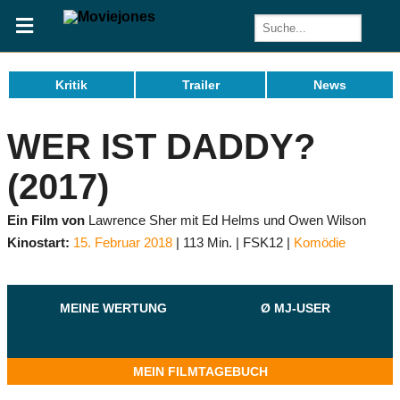
Kritik
Trailer
News
WER IST DADDY?
(2017)
Ein Film von
Lawrence Sher mit Ed Helms und Owen Wilson
Kinostart:
15. Februar 2018
113 Min.
FSK12
Komödie
MEINE WERTUNG
Ø MJ-USER
MEIN FILMTAGEBUCH