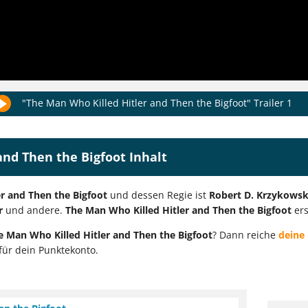
"The Man Who Killed Hitler and Then the Bigfoot" Trailer 1
and Then the Bigfoot Inhalt
r and Then the Bigfoot
und dessen Regie ist
Robert D. Krzykowsk
r
und andere.
The Man Who Killed Hitler and Then the Bigfoot
ers
e Man Who Killed Hitler and Then the Bigfoot
? Dann reiche
deine
für dein Punktekonto.