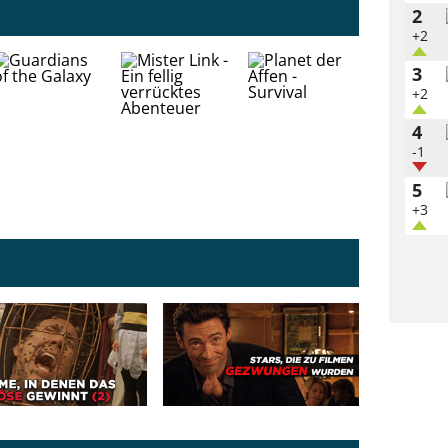
2
+2
3
+2
4
-1
5
+3