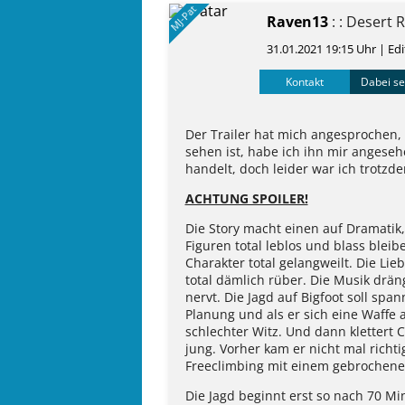
MJ-Pat
Raven13
: : Desert 
31.01.2021 19:15 Uhr
| Edi
Kontakt
Dabei se
Der Trailer hat mich angesprochen,
sehen ist, habe ich ihn mir angeseh
handelt, doch leider war ich trotzde
ACHTUNG SPOILER!
Die Story macht einen auf Dramatik,
Figuren total leblos und blass bleib
Charakter total gelangweilt. Die Li
total dämlich rüber. Die Musik drän
nervt. Die Jagd auf Bigfoot soll sp
Planung und als er sich eine Waffe 
schlechter Witz. Und dann klettert C
jung. Vorher kam er nicht mal rich
Freeclimbing mit einem gebrochene
Die Jagd beginnt erst so nach 70 M