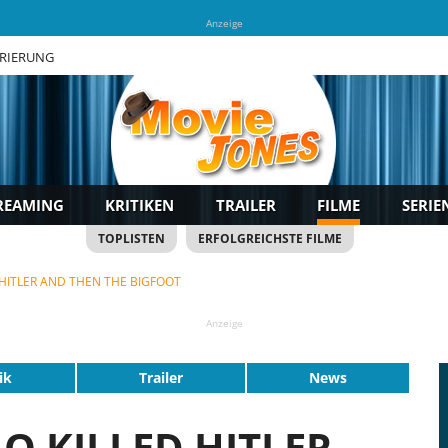
Anzeige
TRIERUNG
REAMING
KRITIKEN
TRAILER
FILME
SERIE
TOPLISTEN
ERFOLGREICHSTE FILME
HITLER AND THEN THE BIGFOOT
Anzeige
ik
Trailer
News
 KILLED HITLER