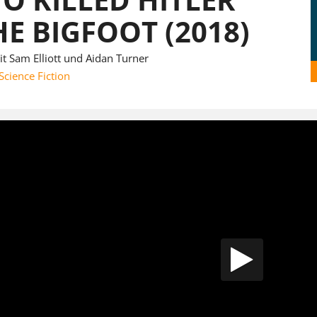
E BIGFOOT (2018)
t Sam Elliott und Aidan Turner
Science Fiction