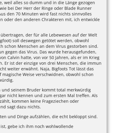
, weil alles so dumm und in die Länge gezogen
e wie bei Der Herr der Ringe oder Blade Runner
us den 70 Minuten wird fast nichts sinnvolles
in oder den anderen Chrakteren mit, ich entwickle
us übertragen, der für alle Lebewesen auf der Welt
igfoot) soll deswegen getötet werden, obwohl
h schon Menschen an dem Virus gestorben sind.
un gegen das Virus. Das wurde herausgefunden,
von Calvin hatte, von vor 50 Jahren, als er im Krieg
h. Er ist der einzige von drei Menschen, die immun
ht weiter erwähnt. Naja, Bigfoots Tot lässt das
uf magische Weise verschwidnen, obwohl schon
würdig.
n und seinem Bruder kommt total merkwürdig
 gar nicht kennen und zum ersten Mal treffen. Als
rzählt, kommen keine Frageziechen oder
nd sagt dazu nichts.
ten und Dinge aufzählen, die echt bekloppt sind.
 ist, gebe ich ihm noch wohlwollende