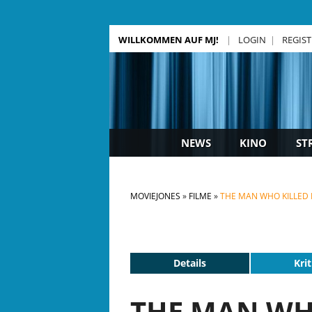
WILLKOMMEN AUF MJ!
LOGIN
REGIS
NEWS
KINO
ST
MOVIEJONES
FILME
THE MAN WHO KILLED 
Details
Krit
THE MAN WHO