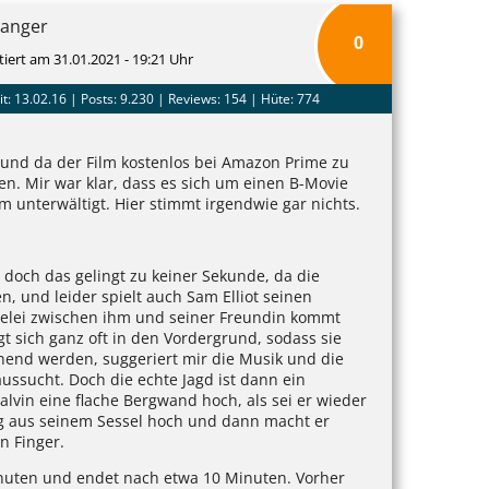
Ranger
0
tiert am 31.01.2021 - 19:21 Uhr
it: 13.02.16 |
Posts: 9.230
| Reviews: 154 | Hüte: 774
 und da der Film kostenlos bei Amazon Prime zu
en. Mir war klar, dass es sich um einen B-Movie
m unterwältigt. Hier stimmt irgendwie gar nichts.
 doch das gelingt zu keiner Sekunde, da die
en, und leider spielt auch Sam Elliot seinen
ebelei zwischen ihm und seiner Freundin kommt
gt sich ganz oft in den Vordergrund, sodass sie
annend werden, suggeriert mir die Musik und die
aussucht. Doch die echte Jagd ist dann ein
alvin eine flache Bergwand hoch, als sei er wieder
tig aus seinem Sessel hoch und dann macht er
n Finger.
inuten und endet nach etwa 10 Minuten. Vorher