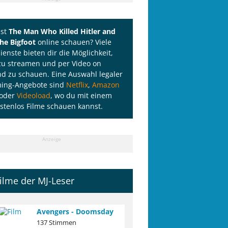
lst
The Man Who Killed Hitler and
he Bigfoot
online schauen? Viele
ienste bieten dir die Möglichkeit,
zu streamen und per Video on
 zu schauen. Eine Auswahl legaler
ming-Angebote sind
Netflix
,
Amazon
oder
Videoload
, wo du mit einem
stenlos Filme schauen kannst.
Anzeige
ilme der MJ-Leser
Avengers - Doomsday
137 Stimmen