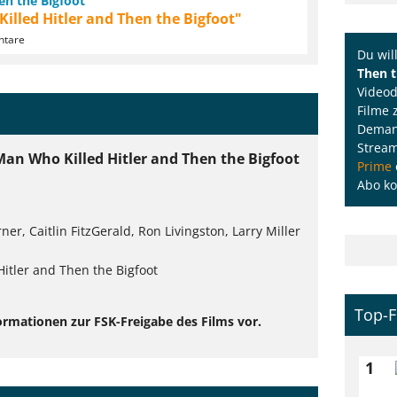
en the Bigfoot
illed Hitler and Then the Bigfoot"
ntare
Du wil
Then t
Videod
Filme 
Demand
Strea
Man Who Killed Hitler and Then the Bigfoot
Prime
Abo ko
ner, Caitlin FitzGerald, Ron Livingston, Larry Miller
itler and Then the Bigfoot
Top-F
ormationen zur FSK-Freigabe des Films vor.
1