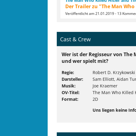
The Man Who Killed Hitler and Th
Der Trailer zu "The Man Who K
Veröffentlicht am 21.01.2019 - 13 Komme
Cast & Crew
Wer ist der Regisseur von The 
und wer spielt mit?
Regie
Robert D. Krzykowski
Darsteller
Sam Elliott, Aidan Tur
Musik
Joe Kraemer
OV-Titel
The Man Who Killed H
Format
2D
Uns liegen keine Inf